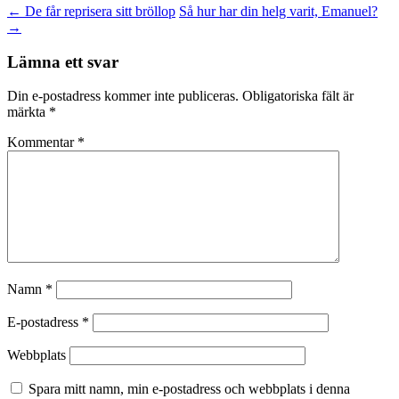
←
De får reprisera sitt bröllop
Så hur har din helg varit, Emanuel?
→
Lämna ett svar
Din e-postadress kommer inte publiceras.
Obligatoriska fält är
märkta
*
Kommentar
*
Namn
*
E-postadress
*
Webbplats
Spara mitt namn, min e-postadress och webbplats i denna