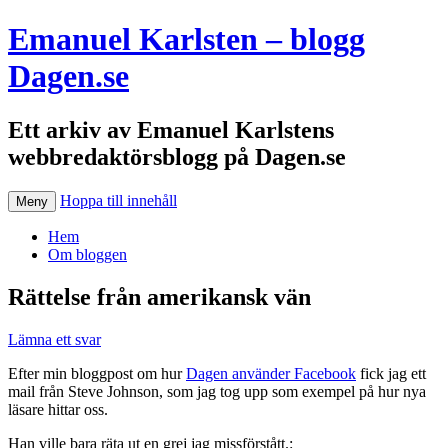
Emanuel Karlsten – blogg
Dagen.se
Ett arkiv av Emanuel Karlstens
webbredaktörsblogg på Dagen.se
Hoppa till innehåll
Meny
Hem
Om bloggen
Rättelse från amerikansk vän
Lämna ett svar
Efter min bloggpost om hur
Dagen använder Facebook
fick jag ett
mail från Steve Johnson, som jag tog upp som exempel på hur nya
läsare hittar oss.
Han ville bara räta ut en grej jag missförstått.: