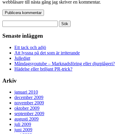
webbläsare till nästa gång jag skriver en kommentar.
Sök
efter:
Senaste inläggen
Ett tack och adjö
Att lyssna på det som är irriterande
Julledigt
Måndagsyoutube – Marknadsföring eller djurplågeri?
Hädelse eller briljant PR-trick?
Arkiv
januari 2010
december 2009
november 2009
oktober 2009
september 2009
augusti 2009
juli 2009
juni 2009