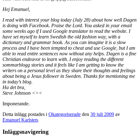
Hej Emanuel,
I read with interest your blog today (July 28) about how well Dagen
is doing with Facebook. Praise the Lord. You asked in your email
some weeks ago if I used Google translator to read the website. I
have set myself to learn Swedish the old fashion way, with a
dictionary and grammar book. As you can imagine it is a slow
process and I have been tempted to cheat and use Google, but I am
able to read entire sentences now without any helps. Dagen is a fine
Christian endeavor to learn with. I enjoy reading the different
sommarblogg stories and it feels like I am getting to know the
writers on a personal level as they share their thoughts and feelings
about being a Jesus follower in Sweden. Thanks for mentioning me
in today’s blog.
Ha det bra,
Steve Johnson <><
Imponerande.
Detta inlägg postades i
Okategoriserade
den
30 juli 2009
av
Emanuel Karlsten
.
Inläggsnavigering