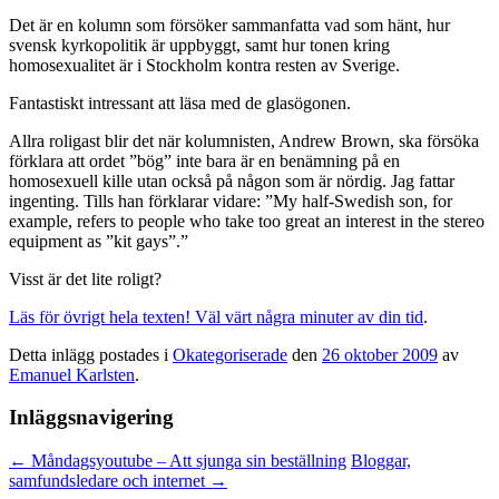
Det är en kolumn som försöker sammanfatta vad som hänt, hur
svensk kyrkopolitik är uppbyggt, samt hur tonen kring
homosexualitet är i Stockholm kontra resten av Sverige.
Fantastiskt intressant att läsa med de glasögonen.
Allra roligast blir det när kolumnisten, Andrew Brown, ska försöka
förklara att ordet ”bög” inte bara är en benämning på en
homosexuell kille utan också på någon som är nördig. Jag fattar
ingenting. Tills han förklarar vidare: ”My half-Swedish son, for
example, refers to people who take too great an interest in the stereo
equipment as ”kit gays”.”
Visst är det lite roligt?
Läs för övrigt hela texten! Väl värt några minuter av din tid
.
Detta inlägg postades i
Okategoriserade
den
26 oktober 2009
av
Emanuel Karlsten
.
Inläggsnavigering
←
Måndagsyoutube – Att sjunga sin beställning
Bloggar,
samfundsledare och internet
→