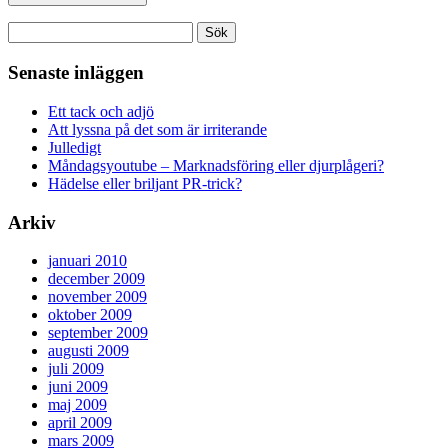
Sök
efter:
Senaste inläggen
Ett tack och adjö
Att lyssna på det som är irriterande
Julledigt
Måndagsyoutube – Marknadsföring eller djurplågeri?
Hädelse eller briljant PR-trick?
Arkiv
januari 2010
december 2009
november 2009
oktober 2009
september 2009
augusti 2009
juli 2009
juni 2009
maj 2009
april 2009
mars 2009