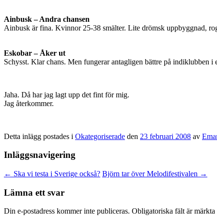
Ainbusk – Andra chansen
Ainbusk är fina. Kvinnor 25-38 smälter. Lite drömsk uppbyggnad, rogi
Eskobar – Åker ut
Schysst. Klar chans. Men fungerar antagligen bättre på indiklubben i e
Jaha. Då har jag lagt upp det fint för mig.
Jag återkommer.
Detta inlägg postades i
Okategoriserade
den
23 februari 2008
av
Eman
Inläggsnavigering
←
Ska vi testa i Sverige också?
Björn tar över Melodifestivalen
→
Lämna ett svar
Din e-postadress kommer inte publiceras.
Obligatoriska fält är märkta