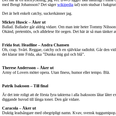
med Bengt Johansson? Det säger
wikipedia
iaf) som studsar i bakgrun
Det är helt enkelt catchy, suckerkänner jag.
Mickey Huscic – Åker ut
Ballad. Ballader går aldrig vidare. Om man inte heter Tommy Nilsson
Okänd, pretentiös, och alldelese för oegen. Det här är så man tänker at
Frida feat. Headline – Andra Chansen
Oh, crap. Svårt. Reggae, catchy och en självklar radiohit. Går den vid
det klarar inte Frida, aka ”Dunka mig gul och blå”.
Therese Andersson – Åker ut
Army of Lovers möter opera. Utan finess, humor eller tempo. Blä.
Patrik Isaksson – Till final
Är det inte roligt att de första fyra takterna i alla Isakssons låtar låt
diggande huvud till långa toner. Den går vidare.
Caracola – Åker ut
Duktig leadsångare med obegripligt namn. Kvav, svensk tuggumipop. 