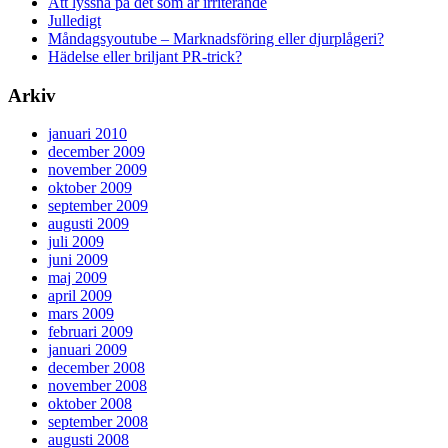
Att lyssna på det som är irriterande
Julledigt
Måndagsyoutube – Marknadsföring eller djurplågeri?
Hädelse eller briljant PR-trick?
Arkiv
januari 2010
december 2009
november 2009
oktober 2009
september 2009
augusti 2009
juli 2009
juni 2009
maj 2009
april 2009
mars 2009
februari 2009
januari 2009
december 2008
november 2008
oktober 2008
september 2008
augusti 2008