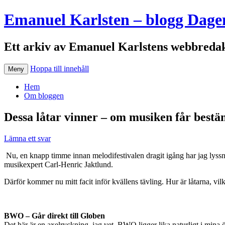
Emanuel Karlsten – blogg Dage
Ett arkiv av Emanuel Karlstens webbredak
Hoppa till innehåll
Meny
Hem
Om bloggen
Dessa låtar vinner – om musiken får best
Lämna ett svar
Nu, en knapp timme innan melodifestivalen dragit igång har jag lyssnat
musikexpert Carl-Henric Jaktlund.
Därför kommer nu mitt facit inför kvällens tävling. Hur är låtarna, vilk
BWO – Går direkt till Globen
Det här är en axelryckning, jag vet. BWO ligger lika naturligt i mina 