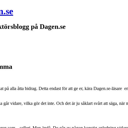
n.se
törsblogg på Dagen.se
ämma
 på alla åtta bidrag. Detta endast för att ge er, kära Dagen.se-läsare en
a går vidare, vilka gör det inte. Och det är ju såklart svårt att säga, nä
öron som…selleri. Men ändå. De går av någon konstig anledning vidare. T