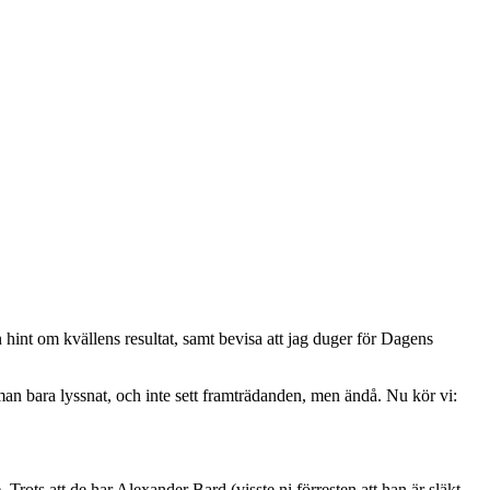
 hint om kvällens resultat, samt bevisa att jag duger för Dagens
r man bara lyssnat, och inte sett framträdanden, men ändå. Nu kör vi:
rots att de har Alexander Bard (visste ni förresten att han är släkt