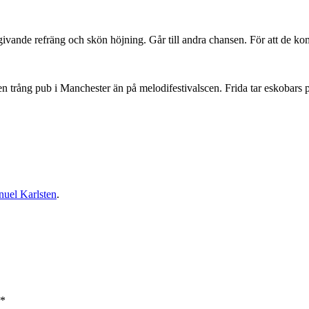
vande refräng och skön höjning. Går till andra chansen. För att de ko
n trång pub i Manchester än på melodifestivalscen. Frida tar eskobars p
uel Karlsten
.
*