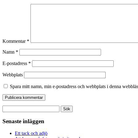
Kommentar
*
Namn
*
E-postadress
*
Webbplats
Spara mitt namn, min e-postadress och webbplats i denna webbläsa
Sök
efter:
Senaste inläggen
Ett tack och adjö