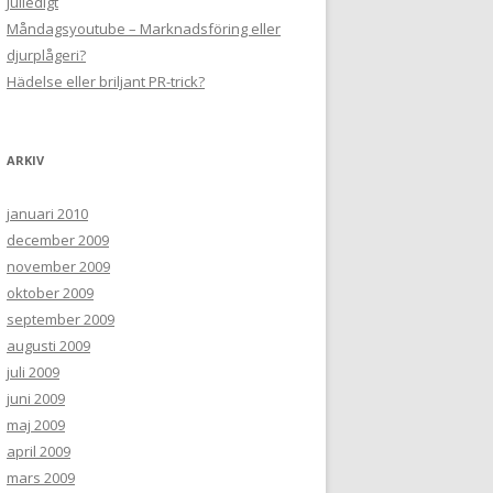
Julledigt
Måndagsyoutube – Marknadsföring eller
djurplågeri?
Hädelse eller briljant PR-trick?
ARKIV
januari 2010
december 2009
november 2009
oktober 2009
september 2009
augusti 2009
juli 2009
juni 2009
maj 2009
april 2009
mars 2009