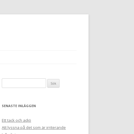
Sök
efter:
SENASTE INLÄGGEN
Ett tack och adjö
Att lyssna på det som är irriterande