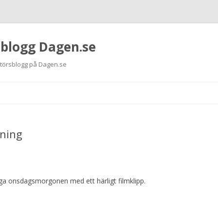
 blogg Dagen.se
ktörsblogg på Dagen.se
Hoppa
till
innehåll
sning
ega onsdagsmorgonen med ett härligt filmklipp.