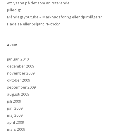
Att lyssna på det som är irriterande
Julledigt
Måndagsyoutube – Marknadsföring eller djurplågeri?
Hädelse eller briljant PR-trick?
ARKIV
januari 2010
december 2009
november 2009
oktober 2009
september 2009
augusti 2009
juli 2009
juni 2009
maj 2009
april 2009
mars 2009