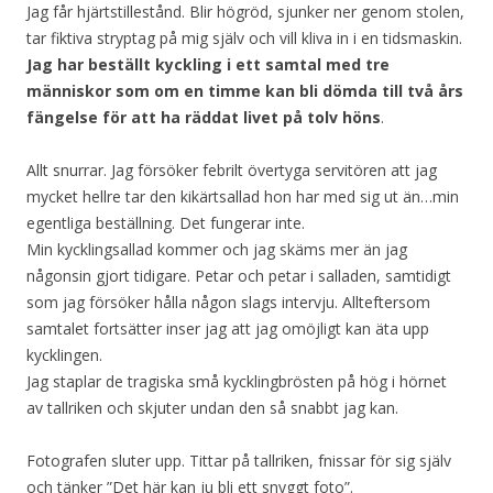
Jag får hjärtstillestånd. Blir högröd, sjunker ner genom stolen,
tar fiktiva stryptag på mig själv och vill kliva in i en tidsmaskin.
Jag har beställt kyckling i ett samtal med tre
människor som om en timme kan bli dömda till två års
fängelse för att ha räddat livet på tolv höns
.
Allt snurrar. Jag försöker febrilt övertyga servitören att jag
mycket hellre tar den kikärtsallad hon har med sig ut än…min
egentliga beställning. Det fungerar inte.
Min kycklingsallad kommer och jag skäms mer än jag
någonsin gjort tidigare. Petar och petar i salladen, samtidigt
som jag försöker hålla någon slags intervju. Allteftersom
samtalet fortsätter inser jag att jag omöjligt kan äta upp
kycklingen.
Jag staplar de tragiska små kycklingbrösten på hög i hörnet
av tallriken och skjuter undan den så snabbt jag kan.
Fotografen sluter upp. Tittar på tallriken, fnissar för sig själv
och tänker ”Det här kan ju bli ett snyggt foto”.