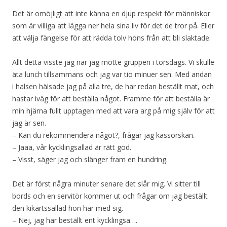
Det är omöjligt att inte känna en djup respekt för människor
som är villiga att lägga ner hela sina liv för det de tror på. Eller
att välja fängelse för att rädda tolv höns från att bli slaktade.
Allt detta visste jag när jag mötte gruppen i torsdags. Vi skulle
äta lunch tillsammans och jag var tio minuer sen. Med andan
i halsen hälsade jag på alla tre, de har redan beställt mat, och
hastar iväg för att beställa något. Framme för att beställa är
min hjärna fullt upptagen med att vara arg på mig själv för att
jag är sen.
– Kan du rekommendera något?, frågar jag kassörskan.
– Jaaa, vår kycklingsallad är rätt god.
– Visst, säger jag och slänger fram en hundring.
Det är först några minuter senare det slår mig. Vi sitter till
bords och en servitör kommer ut och frågar om jag beställt
den kikärtssallad hon har med sig.
– Nej, jag har beställt ent kycklingsa….