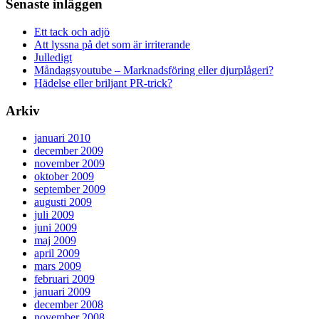
Senaste inläggen
Ett tack och adjö
Att lyssna på det som är irriterande
Julledigt
Måndagsyoutube – Marknadsföring eller djurplågeri?
Hädelse eller briljant PR-trick?
Arkiv
januari 2010
december 2009
november 2009
oktober 2009
september 2009
augusti 2009
juli 2009
juni 2009
maj 2009
april 2009
mars 2009
februari 2009
januari 2009
december 2008
november 2008