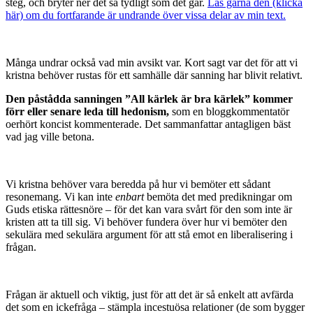
steg, och bryter ner det så tydligt som det går.
Läs gärna den (klicka
här) om du fortfarande är undrande över vissa delar av min text.
Många undrar också vad min avsikt var. Kort sagt var det för att vi
kristna behöver rustas för ett samhälle där sanning har blivit relativt.
Den påstådda sanningen ”All kärlek är bra kärlek” kommer
förr eller senare leda till hedonism,
som en bloggkommentatör
oerhört koncist kommenterade. Det sammanfattar antagligen bäst
vad jag ville betona.
Vi kristna behöver vara beredda på hur vi bemöter ett sådant
resonemang. Vi kan inte
enbart
bemöta det med predikningar om
Guds etiska rättesnöre – för det kan vara svårt för den som inte är
kristen att ta till sig. Vi behöver fundera över hur vi bemöter den
sekulära med sekulära argument för att stå emot en liberalisering i
frågan.
Frågan är aktuell och viktig, just för att det är så enkelt att avfärda
det som en ickefråga – stämpla incestuösa relationer (de som bygger