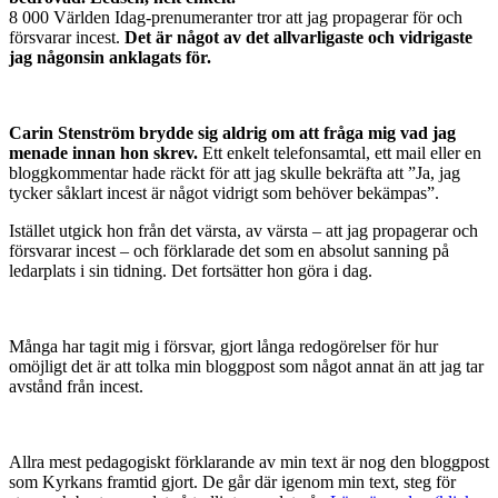
8 000 Världen Idag-prenumeranter tror att jag propagerar för och
försvarar incest.
Det är något av det allvarligaste och vidrigaste
jag någonsin anklagats för.
Carin Stenström brydde sig aldrig om att fråga mig vad jag
menade innan hon skrev.
Ett enkelt telefonsamtal, ett mail eller en
bloggkommentar hade räckt för att jag skulle bekräfta att ”Ja, jag
tycker såklart incest är något vidrigt som behöver bekämpas”.
Istället utgick hon från det värsta, av värsta – att jag propagerar och
försvarar incest – och förklarade det som en absolut sanning på
ledarplats i sin tidning. Det fortsätter hon göra i dag.
Många har tagit mig i försvar, gjort långa redogörelser för hur
omöjligt det är att tolka min bloggpost som något annat än att jag tar
avstånd från incest.
Allra mest pedagogiskt förklarande av min text är nog den bloggpost
som Kyrkans framtid gjort. De går där igenom min text, steg för