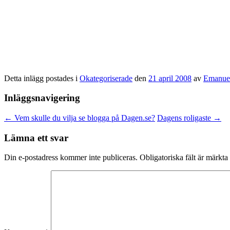
Detta inlägg postades i
Okategoriserade
den
21 april 2008
av
Emanuel
Inläggsnavigering
←
Vem skulle du vilja se blogga på Dagen.se?
Dagens roligaste
→
Lämna ett svar
Din e-postadress kommer inte publiceras.
Obligatoriska fält är märkta