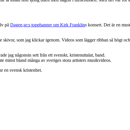
älv på
Dagen,se:s toppbanner om Kirk Franklin
s konsert. Det är en must
e skivor, som jag klickar igenom. Videos som lägger ribban så högt och 
de jag någonsin sett från ett svenskt, kristenuttalat, band.
nte minst bland många av sveriges stora artisters musikvideos.
ar en svensk kristenhet.