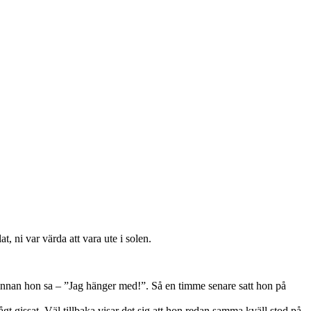
t, ni var värda att vara ute i solen.
 innan hon sa – ”Jag hänger med!”. Så en timme senare satt hon på
t gissat. Väl tillbaka visar det sig att hon redan samma kväll stod på