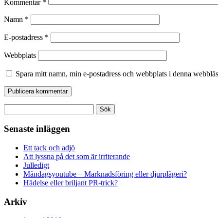
Kommentar
*
Namn
*
E-postadress
*
Webbplats
Spara mitt namn, min e-postadress och webbplats i denna webbläsa
Sök
efter:
Senaste inläggen
Ett tack och adjö
Att lyssna på det som är irriterande
Julledigt
Måndagsyoutube – Marknadsföring eller djurplågeri?
Hädelse eller briljant PR-trick?
Arkiv