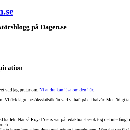
n.se
törsblogg på Dagen.se
piration
vet vad jag pratar om.
Ni andra kan läsa om den här
.
 Vi fick lägre besöksstatistik än vad vi haft på ett halvår. Men ärligt tala
 kärlek. När så Royal Years var på redaktionsbesök tog det inte långt
ouch.
lle ta innan hon sjöng duett med någon i turnébussen. Men det var för låg