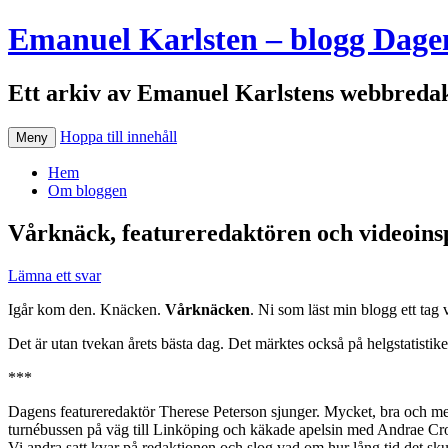
Emanuel Karlsten – blogg Dage
Ett arkiv av Emanuel Karlstens webbredak
Hoppa till innehåll
Meny
Hem
Om bloggen
Vårknäck, featureredaktören och videoins
Lämna ett svar
Igår kom den. Knäcken.
Vårknäcken
. Ni som läst min blogg ett tag 
Det är utan tvekan årets bästa dag. Det märktes också på helgstatistiken.
***
Dagens featureredaktör Therese Peterson sjunger. Mycket, bra och med
turnébussen på väg till Linköping och käkade apelsin med Andrae Cr
Vi andra satt kvar på redaktionen och slog vad om hur lång tid det sku