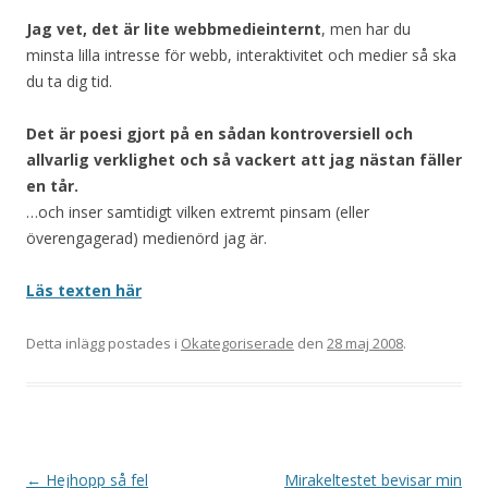
Jag vet, det är lite webbmedieinternt
, men har du
minsta lilla intresse för webb, interaktivitet och medier så ska
du ta dig tid.
Det är poesi gjort på en sådan kontroversiell och
allvarlig verklighet och så vackert att jag nästan fäller
en tår.
…och inser samtidigt vilken extremt pinsam (eller
överengagerad) medienörd jag är.
Läs texten här
Detta inlägg postades i
Okategoriserade
den
28 maj 2008
.
Inläggsnavigering
←
Hejhopp så fel
Mirakeltestet bevisar min