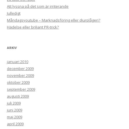
Att lyssna på det som är irriterande
Julledigt
Måndagsyoutube – Marknadsföring eller djurplågeri?
Hädelse eller briljant PR-trick?
ARKIV
januari 2010
december 2009
november 2009
oktober 2009
september 2009
augusti 2009
juli 2009
juni 2009
maj 2009
april 2009