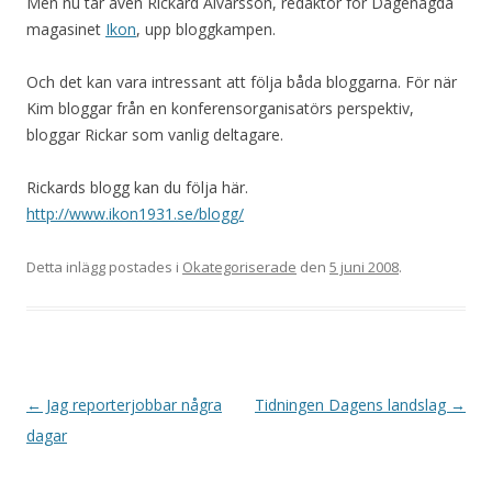
Men nu tar även Rickard Alvarsson, redaktör för Dagenägda
magasinet
Ikon
, upp bloggkampen.
Och det kan vara intressant att följa båda bloggarna. För när
Kim bloggar från en konferensorganisatörs perspektiv,
bloggar Rickar som vanlig deltagare.
Rickards blogg kan du följa här.
http://www.ikon1931.se/blogg/
Detta inlägg postades i
Okategoriserade
den
5 juni 2008
.
Inläggsnavigering
←
Jag reporterjobbar några
Tidningen Dagens landslag
→
dagar