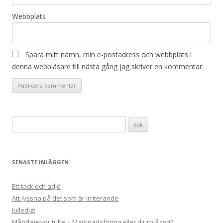
Webbplats
Spara mitt namn, min e-postadress och webbplats i
denna webbläsare till nästa gång jag skriver en kommentar.
Sök
efter:
SENASTE INLÄGGEN
Ett tack och adjö
Att lyssna på det som är irriterande
Julledigt
Måndagsyoutube – Marknadsföring eller djurplågeri?