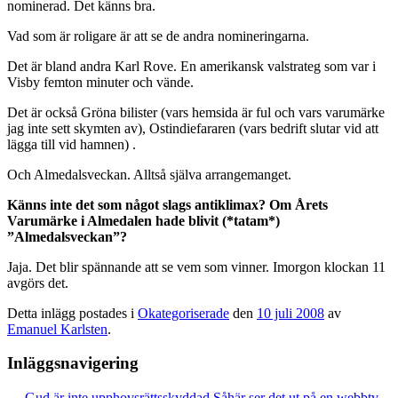
nominerad. Det känns bra.
Vad som är roligare är att se de andra nomineringarna.
Det är bland andra Karl Rove. En amerikansk valstrateg som var i
Visby femton minuter och vände.
Det är också Gröna bilister (vars hemsida är ful och vars varumärke
jag inte sett skymten av), Ostindiefararen (vars bedrift slutar vid att
lägga till vid hamnen) .
Och Almedalsveckan. Alltså själva arrangemanget.
Känns inte det som något slags antiklimax? Om Årets
Varumärke i Almedalen hade blivit (*tatam*)
”Almedalsveckan”?
Jaja. Det blir spännande att se vem som vinner. Imorgon klockan 11
avgörs det.
Detta inlägg postades i
Okategoriserade
den
10 juli 2008
av
Emanuel Karlsten
.
Inläggsnavigering
←
Gud är inte upphovsrättsskyddad
Såhär ser det ut på en webbtv-