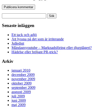
Sök
efter:
Senaste inläggen
Ett tack och adjö
Att lyssna på det som är irriterande
Julledigt
Måndagsyoutube – Marknadsföring eller djurplågeri?
Hädelse eller briljant PR-trick?
Arkiv
januari 2010
december 2009
november 2009
oktober 2009
september 2009
augusti 2009
juli 2009
juni 2009
maj 2009