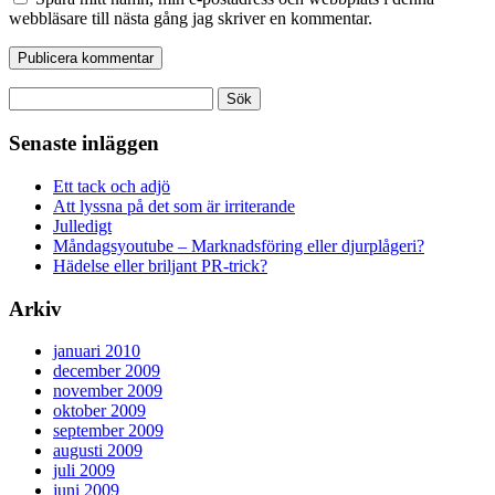
webbläsare till nästa gång jag skriver en kommentar.
Sök
efter:
Senaste inläggen
Ett tack och adjö
Att lyssna på det som är irriterande
Julledigt
Måndagsyoutube – Marknadsföring eller djurplågeri?
Hädelse eller briljant PR-trick?
Arkiv
januari 2010
december 2009
november 2009
oktober 2009
september 2009
augusti 2009
juli 2009
juni 2009