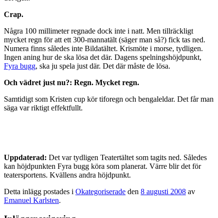
Crap.
Några 100 millimeter regnade dock inte i natt. Men tillräckligt
mycket regn för att ett 300-mannatält (säger man så?) fick tas ned.
Numera finns således inte Bildatältet. Krismöte i morse, tydligen.
Ingen aning hur de ska lösa det där. Dagens spelningshöjdpunkt,
Fyra bugg
, ska ju spela just där. Det där måste de lösa.
Och vädret just nu?: Regn. Mycket regn.
Samtidigt som Kristen cup kör tiforegn och bengaleldar. Det får man
säga var riktigt effektfullt.
Uppdaterad:
Det var tydligen Teatertältet som tagits ned. Således
kan höjdpunkten Fyra bugg köra som planerat. Värre blir det för
teatersportens. Kvällens andra höjdpunkt.
Detta inlägg postades i
Okategoriserade
den
8 augusti 2008
av
Emanuel Karlsten
.