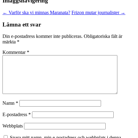
Inläggsnavigering
←
Varför ska vi minnas Maranata?
Frizon mutar journalister
→
Lämna ett svar
Din e-postadress kommer inte publiceras.
Obligatoriska fält är
märkta
*
Kommentar
*
Namn
*
E-postadress
*
Webbplats
Spara mitt namn, min e-postadress och webbplats i denna