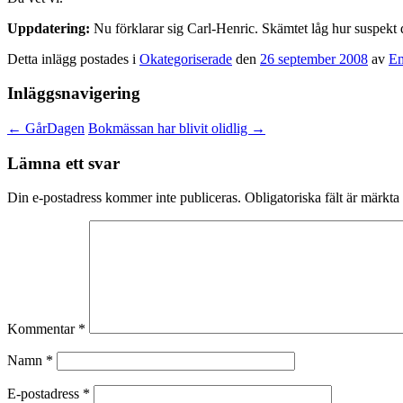
Uppdatering:
Nu förklarar sig Carl-Henric. Skämtet låg hur suspekt d
Detta inlägg postades i
Okategoriserade
den
26 september 2008
av
Em
Inläggsnavigering
←
GårDagen
Bokmässan har blivit olidlig
→
Lämna ett svar
Din e-postadress kommer inte publiceras.
Obligatoriska fält är märkta
Kommentar
*
Namn
*
E-postadress
*