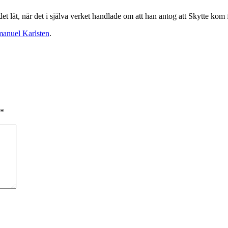
et lät, när det i själva verket handlade om att han antog att Skytte kom
anuel Karlsten
.
*