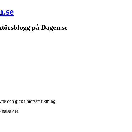
n.se
törsblogg på Dagen.se
e och gick i motsatt riktning.
 hälsa det