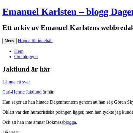
Emanuel Karlsten – blogg Dage
Ett arkiv av Emanuel Karlstens webbredak
Hoppa till innehåll
Meny
Hem
Om bloggen
Jaktlund är här
Lämna ett svar
Carl-Henric Jaktlund
är här.
Han säger att han hittade Dagenmontern genom att han såg Göran Skytt
Oklart var den humoristiska poängen ligger, men han tyckte jag kunde
Och att han inte ämnar Bokmäss
blogga
.
Då vet vi.