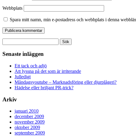
Webbplats
Spara mitt namn, min e-postadress och webbplats i denna webbläsa
Sök
efter:
Senaste inläggen
Ett tack och adjö
Att lyssna på det som är irriterande
Julledigt
Måndagsyoutube – Marknadsföring eller djurplågeri?
Hädelse eller briljant PR-trick?
Arkiv
januari 2010
december 2009
november 2009
oktober 2009
september 2009