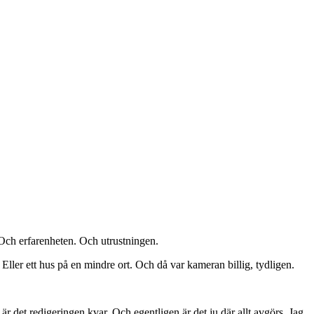
 Och erfarenheten. Och utrustningen.
Eller ett hus på en mindre ort. Och då var kameran billig, tydligen.
 är det redigeringen kvar. Och egentligen är det ju där allt avgörs. Jag