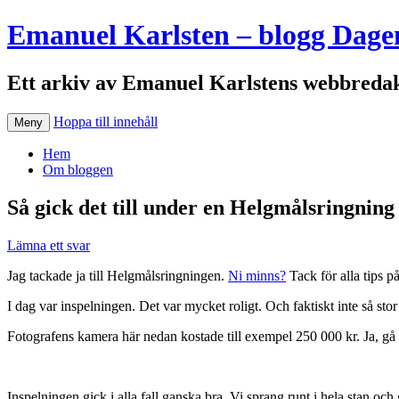
Emanuel Karlsten – blogg Dage
Ett arkiv av Emanuel Karlstens webbredak
Hoppa till innehåll
Meny
Hem
Om bloggen
Så gick det till under en Helgmålsringning
Lämna ett svar
Jag tackade ja till Helgmålsringningen.
Ni minns?
Tack för alla tips på
I dag var inspelningen. Det var mycket roligt. Och faktiskt inte så stor
Fotografens kamera här nedan kostade till exempel 250 000 kr. Ja, gå d
Inspelningen gick i alla fall ganska bra. Vi sprang runt i hela stan och