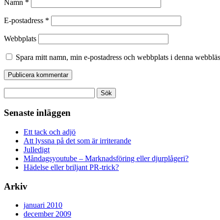
Namn
*
E-postadress
*
Webbplats
Spara mitt namn, min e-postadress och webbplats i denna webbläsa
Sök
efter:
Senaste inläggen
Ett tack och adjö
Att lyssna på det som är irriterande
Julledigt
Måndagsyoutube – Marknadsföring eller djurplågeri?
Hädelse eller briljant PR-trick?
Arkiv
januari 2010
december 2009