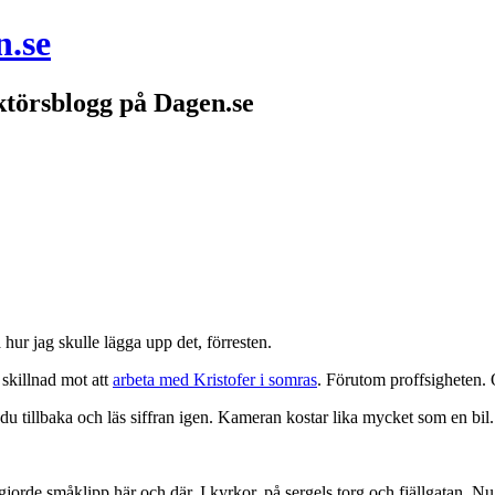
n.se
törsblogg på Dagen.se
 hur jag skulle lägga upp det, förresten.
 skillnad mot att
arbeta med Kristofer i somras
. Förutom proffsigheten.
u tillbaka och läs siffran igen. Kameran kostar lika mycket som en bil. 
 gjorde småklipp här och där. I kyrkor, på sergels torg och fjällgatan. Nu