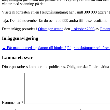
väntar med spänning på det.
Visste ni förresten att en Helgmålsringning har i snitt 300 000 tittare?
Jaja. Den 29 november får du och 299 999 andra tittare se resultatet.
Detta inlägg postades i
Okategoriserade
den
1 oktober 2008
av
Emanu
Inläggsnavigering
←
Får man ha med sig datorn till himlen?
Pilgrim skrämmer och fasc
Lämna ett svar
Din e-postadress kommer inte publiceras.
Obligatoriska fält är märkta
Kommentar
*