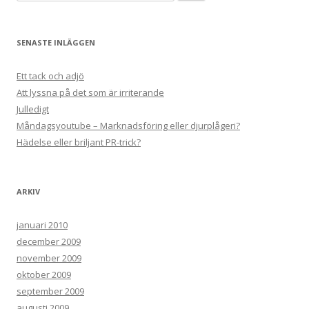
efter:
SENASTE INLÄGGEN
Ett tack och adjö
Att lyssna på det som är irriterande
Julledigt
Måndagsyoutube – Marknadsföring eller djurplågeri?
Hädelse eller briljant PR-trick?
ARKIV
januari 2010
december 2009
november 2009
oktober 2009
september 2009
augusti 2009