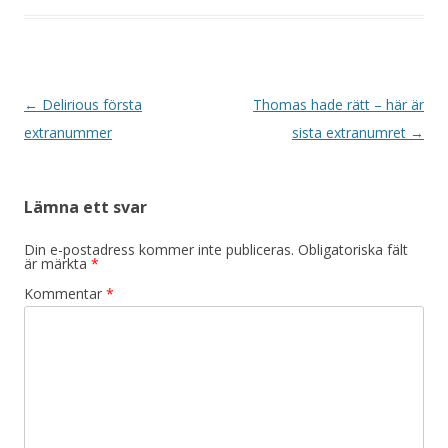
Inläggsnavigering
←
Delirious första
Thomas hade rätt – här är
extranummer
sista extranumret
→
Lämna ett svar
Din e-postadress kommer inte publiceras.
Obligatoriska fält
är märkta
*
Kommentar
*