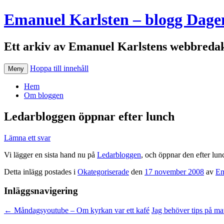
Emanuel Karlsten – blogg Dage
Ett arkiv av Emanuel Karlstens webbredak
Hoppa till innehåll
Meny
Hem
Om bloggen
Ledarbloggen öppnar efter lunch
Lämna ett svar
Vi lägger en sista hand nu på
Ledarbloggen
, och öppnar den efter lun
Detta inlägg postades i
Okategoriserade
den
17 november 2008
av
Em
Inläggsnavigering
←
Måndagsyoutube – Om kyrkan var ett kafé
Jag behöver tips på m