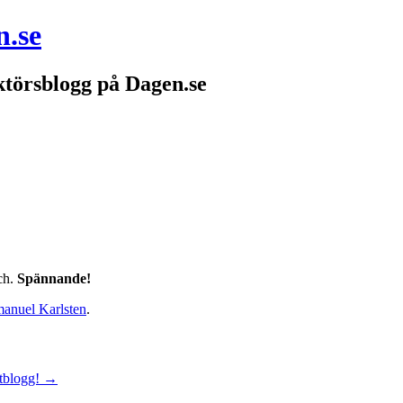
n.se
törsblogg på Dagen.se
ch.
Spännande!
anuel Karlsten
.
atblogg!
→