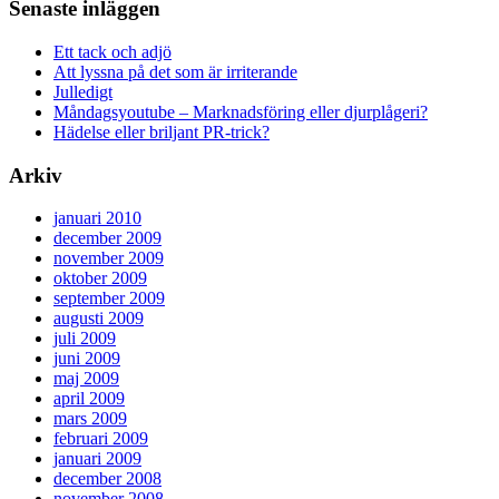
Senaste inläggen
Ett tack och adjö
Att lyssna på det som är irriterande
Julledigt
Måndagsyoutube – Marknadsföring eller djurplågeri?
Hädelse eller briljant PR-trick?
Arkiv
januari 2010
december 2009
november 2009
oktober 2009
september 2009
augusti 2009
juli 2009
juni 2009
maj 2009
april 2009
mars 2009
februari 2009
januari 2009
december 2008
november 2008