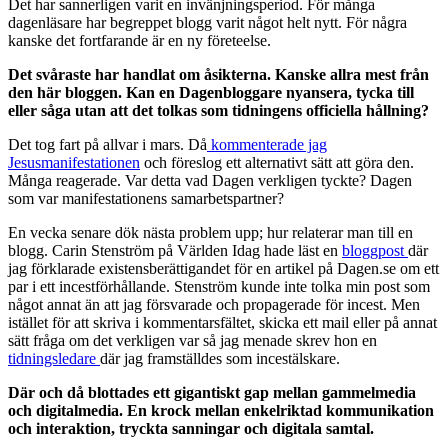
Det har sannerligen varit en invänjningsperiod. För många
dagenläsare har begreppet blogg varit något helt nytt. För några
kanske det fortfarande är en ny företeelse.
Det svåraste har handlat om åsikterna. Kanske allra mest från
den här bloggen. Kan en Dagenbloggare nyansera, tycka till
eller såga utan att det tolkas som tidningens officiella hållning?
Det tog fart på allvar i mars. Då
kommenterade jag
Jesusmanifestationen
och föreslog ett alternativt sätt att göra den.
Många reagerade. Var detta vad Dagen verkligen tyckte? Dagen
som var manifestationens samarbetspartner?
En vecka senare dök nästa problem upp; hur relaterar man till en
blogg. Carin Stenström på Världen Idag hade läst en
bloggpost
där
jag förklarade existensberättigandet för en artikel på Dagen.se om ett
par i ett incestförhållande. Stenström kunde inte tolka min post som
något annat än att jag försvarade och propagerade för incest. Men
istället för att skriva i kommentarsfältet, skicka ett mail eller på annat
sätt fråga om det verkligen var så jag menade skrev hon en
tidningsledare
där jag framställdes som incestälskare.
Där och då blottades ett gigantiskt gap mellan gammelmedia
och digitalmedia. En krock mellan enkelriktad kommunikation
och interaktion, tryckta sanningar och digitala samtal.