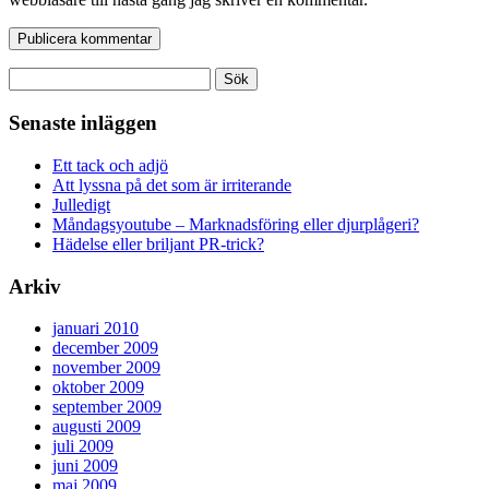
Sök
efter:
Senaste inläggen
Ett tack och adjö
Att lyssna på det som är irriterande
Julledigt
Måndagsyoutube – Marknadsföring eller djurplågeri?
Hädelse eller briljant PR-trick?
Arkiv
januari 2010
december 2009
november 2009
oktober 2009
september 2009
augusti 2009
juli 2009
juni 2009
maj 2009