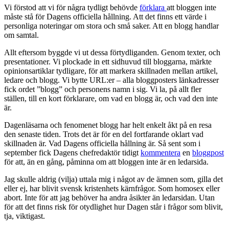
Vi förstod att vi för några tydligt behövde
förklara
att bloggen inte
måste stå för Dagens officiella hållning. Att det finns ett värde i
personliga noteringar om stora och små saker. Att en blogg handlar
om samtal.
Allt eftersom byggde vi ut dessa förtydliganden. Genom texter, och
presentationer. Vi plockade in ett sidhuvud till bloggarna, märkte
opinionsartiklar tydligare, för att markera skillnaden mellan artikel,
ledare och blogg. Vi bytte URL:er – alla bloggposters länkadresser
fick ordet ”blogg” och personens namn i sig. Vi la, på allt fler
ställen, till en kort förklarare, om vad en blogg är, och vad den inte
är.
Dagenläsarna och fenomenet blogg har helt enkelt åkt på en resa
den senaste tiden. Trots det är för en del fortfarande oklart vad
skillnaden är. Vad Dagens officiella hållning är. Så sent som i
september fick Dagens chefredaktör tidigt
kommentera
en
bloggpost
för att, än en gång, påminna om att bloggen inte är en ledarsida.
Jag skulle aldrig (vilja) uttala mig i något av de ämnen som, gilla det
eller ej, har blivit svensk kristenhets kärnfrågor. Som homosex eller
abort. Inte för att jag behöver ha andra åsikter än ledarsidan. Utan
för att det finns risk för otydlighet hur Dagen står i frågor som blivit,
tja, viktigast.