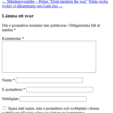
←
Måndagsyoutube – Petras "Dont mention the war"
Nästa vecka
tycker vi tillsammans om Guds hus
→
Lämna ett svar
Din e-postadress kommer inte publiceras.
Obligatoriska fält är
märkta
*
Kommentar
*
Namn
*
E-postadress
*
Webbplats
Spara mitt namn, min e-postadress och webbplats i denna
webbläsare till nästa gång jag skriver en kommentar.