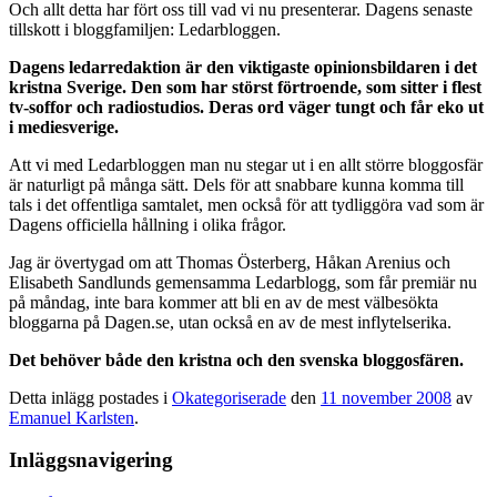
Och allt detta har fört oss till vad vi nu presenterar. Dagens senaste
tillskott i bloggfamiljen: Ledarbloggen.
Dagens ledarredaktion är den viktigaste opinionsbildaren i det
kristna Sverige. Den som har störst förtroende, som sitter i flest
tv-soffor och radiostudios. Deras ord väger tungt och får eko ut
i mediesverige.
Att vi med Ledarbloggen man nu stegar ut i en allt större bloggosfär
är naturligt på många sätt. Dels för att snabbare kunna komma till
tals i det offentliga samtalet, men också för att tydliggöra vad som är
Dagens officiella hållning i olika frågor.
Jag är övertygad om att Thomas Österberg, Håkan Arenius och
Elisabeth Sandlunds gemensamma Ledarblogg, som får premiär nu
på måndag, inte bara kommer att bli en av de mest välbesökta
bloggarna på Dagen.se, utan också en av de mest inflytelserika.
Det behöver både den kristna och den svenska bloggosfären.
Detta inlägg postades i
Okategoriserade
den
11 november 2008
av
Emanuel Karlsten
.
Inläggsnavigering