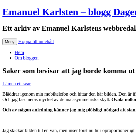
Emanuel Karlsten – blogg Dage
Ett arkiv av Emanuel Karlstens webbredak
Hoppa till innehåll
Meny
Hem
Om bloggen
Saker som bevisar att jag borde komma ut 
Lämna ett svar
Bläddrar igenom min mobiltelefon och hittar den här bilden. Den är ifrå
Och jag fascineras mycket av denna asymmetriska skylt.
Ovala nollo
Och av någon anledning känner jag mig plötsligt nödgad att stanna 
Jag skickar bilden till en vän, men inser först nu hur oproportionerl