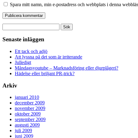
Spara mitt namn, min e-postadress och webbplats i denna webbläsa
Sök
efter:
Senaste inläggen
Ett tack och adjö
Att lyssna på det som är irriterande
Julledigt
Måndagsyoutube – Marknadsföring eller djurplågeri?
Hädelse eller briljant PR-trick?
Arkiv
januari 2010
december 2009
november 2009
oktober 2009
september 2009
augusti 2009
juli 2009
juni 2009