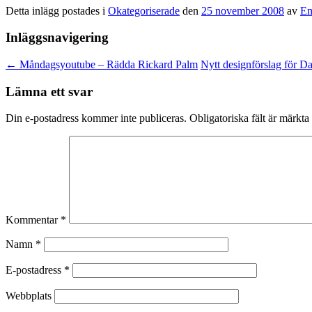
Detta inlägg postades i
Okategoriserade
den
25 november 2008
av
Em
Inläggsnavigering
←
Måndagsyoutube – Rädda Rickard Palm
Nytt designförslag för D
Lämna ett svar
Din e-postadress kommer inte publiceras.
Obligatoriska fält är märkta
Kommentar
*
Namn
*
E-postadress
*
Webbplats