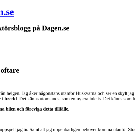
n.se
törsblogg på Dagen.se
oftare
n helgen. Jag åker någonstans utanför Huskvarna och ser en skylt jag inte
r i bredd
. Det känns utomlands, som en ny era inletts. Det känns som f
bilen och föreviga detta tillfälle.
igt uppspelt jag är. Samt att jag uppenbarligen behöver komma utanför St