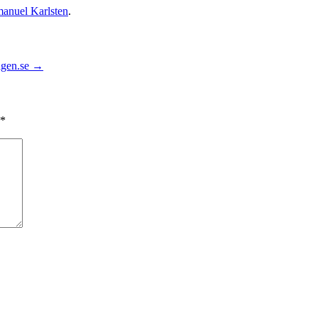
anuel Karlsten
.
agen.se
→
*