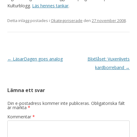
Kulturblogg.
Läs hennes tankar
.
Detta inlägg postades i
Okategoriserade
den
27 november 2008
.
Inläggsnavigering
←
LäsarDagen goes analog
Blixtlåset: Vuxenlivets
kardborreband
→
Lämna ett svar
Din e-postadress kommer inte publiceras.
Obligatoriska fält
är märkta
*
Kommentar
*