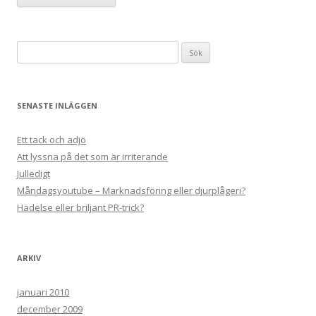
Sök
efter:
SENASTE INLÄGGEN
Ett tack och adjö
Att lyssna på det som är irriterande
Julledigt
Måndagsyoutube – Marknadsföring eller djurplågeri?
Hädelse eller briljant PR-trick?
ARKIV
januari 2010
december 2009