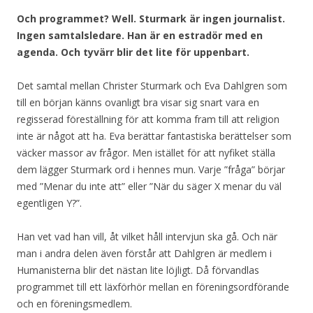
Och programmet? Well. Sturmark är ingen journalist.
Ingen samtalsledare. Han är en estradör med en
agenda. Och tyvärr blir det lite för uppenbart.
Det samtal mellan Christer Sturmark och Eva Dahlgren som
till en början känns ovanligt bra visar sig snart vara en
regisserad föreställning för att komma fram till att religion
inte är något att ha. Eva berättar fantastiska berättelser som
väcker massor av frågor. Men istället för att nyfiket ställa
dem lägger Sturmark ord i hennes mun. Varje ”fråga” börjar
med ”Menar du inte att” eller ”När du säger X menar du väl
egentligen Y?”.
Han vet vad han vill, åt vilket håll intervjun ska gå. Och när
man i andra delen även förstår att Dahlgren är medlem i
Humanisterna blir det nästan lite löjligt. Då förvandlas
programmet till ett läxförhör mellan en föreningsordförande
och en föreningsmedlem.