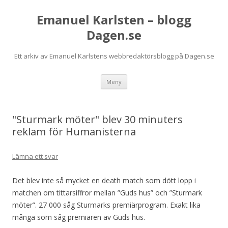
Emanuel Karlsten – blogg
Dagen.se
Ett arkiv av Emanuel Karlstens webbredaktörsblogg på Dagen.se
Hoppa
Meny
till
innehåll
"Sturmark möter" blev 30 minuters
reklam för Humanisterna
Lämna ett svar
Det blev inte så mycket en death match som dött lopp i
matchen om tittarsiffror mellan ”Guds hus” och ”Sturmark
möter”. 27 000 såg Sturmarks premiärprogram. Exakt lika
många som såg premiären av Guds hus.