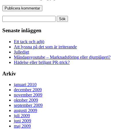
Sök
efter:
Senaste inläggen
Ett tack och adjö
Att lyssna på det som är irriterande
Julledigt
Måndagsyoutube – Marknadsföring eller djurplågeri?
Hädelse eller briljant PR-trick?
Arkiv
januari 2010
december 2009
november 2009
oktober 2009
september 2009
augusti 2009
juli 2009
juni 2009
maj 2009