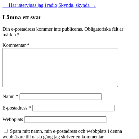
←
Här intervjuas jag i radio
Skynda, skynda
→
Lämna ett svar
Din e-postadress kommer inte publiceras.
Obligatoriska fält är
märkta
*
Kommentar
*
Namn
*
E-postadress
*
Webbplats
Spara mitt namn, min e-postadress och webbplats i denna
webbläsare till nästa gång jag skriver en kommentar.