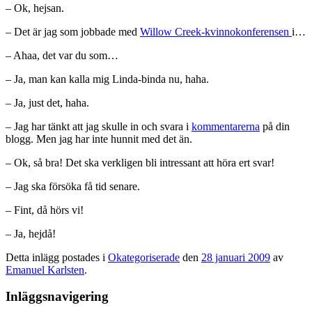
– Ok, hejsan.
– Det är jag som jobbade med
Willow Creek-kvinnokonferensen
i…
– Ahaa, det var du som…
– Ja, man kan kalla mig Linda-binda nu, haha.
– Ja, just det, haha.
– Jag har tänkt att jag skulle in och svara i
kommentarerna
på din
blogg. Men jag har inte hunnit med det än.
– Ok, så bra! Det ska verkligen bli intressant att höra ert svar!
– Jag ska försöka få tid senare.
– Fint, då hörs vi!
– Ja, hejdå!
Detta inlägg postades i
Okategoriserade
den
28 januari 2009
av
Emanuel Karlsten
.
Inläggsnavigering