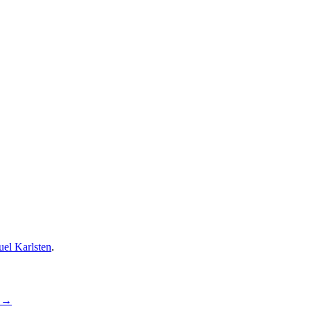
el Karlsten
.
i
→