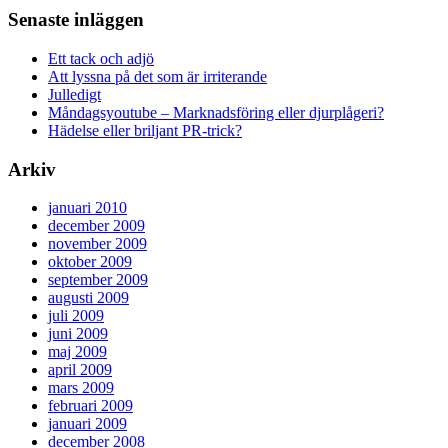
Senaste inläggen
Ett tack och adjö
Att lyssna på det som är irriterande
Julledigt
Måndagsyoutube – Marknadsföring eller djurplågeri?
Hädelse eller briljant PR-trick?
Arkiv
januari 2010
december 2009
november 2009
oktober 2009
september 2009
augusti 2009
juli 2009
juni 2009
maj 2009
april 2009
mars 2009
februari 2009
januari 2009
december 2008