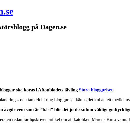
n.se
törsblogg på Dagen.se
bloggar ska koras i Aftonbladets tävling
Stora bloggpriset
.
planerings- och tankefel kring bloggpriset känns det kul att ett mediehus 
 avgör vem som är ”bäst” blir det ju dessutom väldigt godtyckligt
cera en redan färdigskriven artikel om att katoliken Marcus Birro vann. 