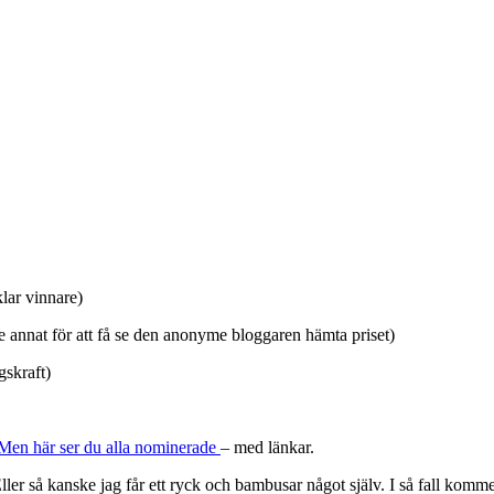
klar vinnare)
e annat för att få se den anonyme bloggaren hämta priset)
gskraft)
Men här ser du alla nominerade
– med länkar.
Eller så kanske jag får ett ryck och bambusar något själv. I så fall komm