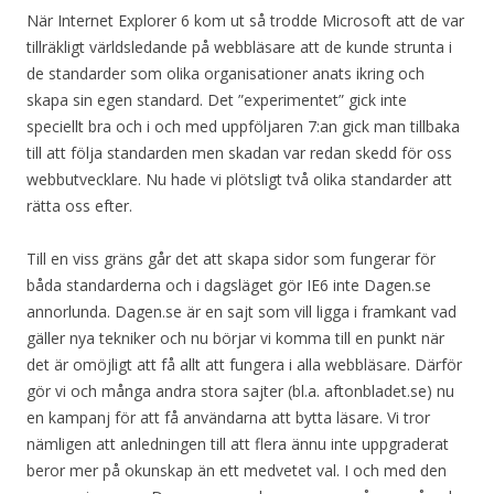
När Internet Explorer 6 kom ut så trodde Microsoft att de var
tillräkligt världsledande på webbläsare att de kunde strunta i
de standarder som olika organisationer anats ikring och
skapa sin egen standard. Det ”experimentet” gick inte
speciellt bra och i och med uppföljaren 7:an gick man tillbaka
till att följa standarden men skadan var redan skedd för oss
webbutvecklare. Nu hade vi plötsligt två olika standarder att
rätta oss efter.
Till en viss gräns går det att skapa sidor som fungerar för
båda standarderna och i dagsläget gör IE6 inte Dagen.se
annorlunda. Dagen.se är en sajt som vill ligga i framkant vad
gäller nya tekniker och nu börjar vi komma till en punkt när
det är omöjligt att få allt att fungera i alla webbläsare. Därför
gör vi och många andra stora sajter (bl.a. aftonbladet.se) nu
en kampanj för att få användarna att bytta läsare. Vi tror
nämligen att anledningen till att flera ännu inte uppgraderat
beror mer på okunskap än ett medvetet val. I och med den