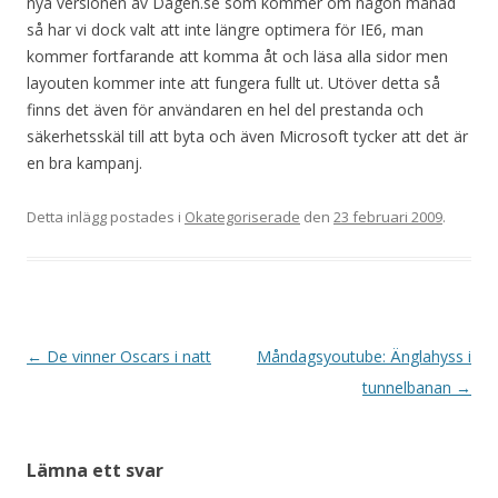
nya versionen av Dagen.se som kommer om någon månad
så har vi dock valt att inte längre optimera för IE6, man
kommer fortfarande att komma åt och läsa alla sidor men
layouten kommer inte att fungera fullt ut. Utöver detta så
finns det även för användaren en hel del prestanda och
säkerhetsskäl till att byta och även Microsoft tycker att det är
en bra kampanj.
Detta inlägg postades i
Okategoriserade
den
23 februari 2009
.
Inläggsnavigering
←
De vinner Oscars i natt
Måndagsyoutube: Änglahyss i
tunnelbanan
→
Lämna ett svar