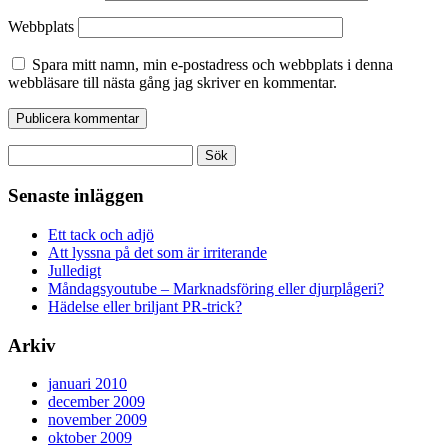
Webbplats
Spara mitt namn, min e-postadress och webbplats i denna
webbläsare till nästa gång jag skriver en kommentar.
Sök
efter:
Senaste inläggen
Ett tack och adjö
Att lyssna på det som är irriterande
Julledigt
Måndagsyoutube – Marknadsföring eller djurplågeri?
Hädelse eller briljant PR-trick?
Arkiv
januari 2010
december 2009
november 2009
oktober 2009