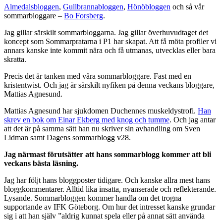
Almedalsbloggen
,
Gullbrannabloggen
,
Hönöbloggen
och så vår
sommarbloggare –
Bo Forsberg
.
Jag gillar särskilt sommarbloggarna. Jag gillar överhuvudtaget det
koncept som Sommarpratarna i P1 har skapat. Att få möta profiler vi
annars kanske inte kommit nära och få utmanas, utvecklas eller bara
skratta.
Precis det är tanken med våra sommarbloggare. Fast med en
kristentwist. Och jag är särskilt nyfiken på denna veckans bloggare,
Mattias Agnesund.
Mattias Agnesund har sjukdomen Duchennes muskeldystrofi.
Han
skrev en bok om Einar Ekberg med knog och tumme
. Och jag antar
att det är på samma sätt han nu skriver sin avhandling om Sven
Lidman samt Dagens sommarblogg v28.
Jag närmast förutsätter att hans sommarblogg kommer att bli
veckans bästa läsning.
Jag har följt hans bloggposter tidigare. Och kanske allra mest hans
bloggkommentarer. Alltid lika insatta, nyanserade och reflekterande.
Lysande. Sommarbloggen kommer handla om det trogna
supportande av IFK Göteborg. Om hur det intresset kanske grundar
sig i att han själv ”aldrig kunnat spela eller på annat sätt använda