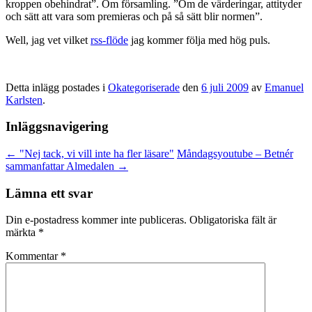
kroppen obehindrat”. Om församling. ”Om de värderingar, attityder
och sätt att vara som premieras och på så sätt blir normen”.
Well, jag vet vilket
rss-flöde
jag kommer följa med hög puls.
Detta inlägg postades i
Okategoriserade
den
6 juli 2009
av
Emanuel
Karlsten
.
Inläggsnavigering
←
"Nej tack, vi vill inte ha fler läsare"
Måndagsyoutube – Betnér
sammanfattar Almedalen
→
Lämna ett svar
Din e-postadress kommer inte publiceras.
Obligatoriska fält är
märkta
*
Kommentar
*