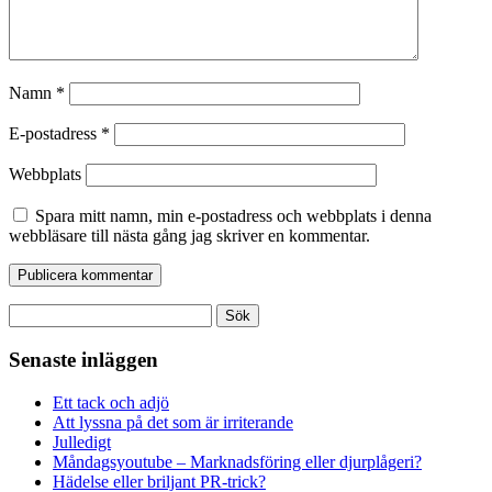
Namn
*
E-postadress
*
Webbplats
Spara mitt namn, min e-postadress och webbplats i denna
webbläsare till nästa gång jag skriver en kommentar.
Sök
efter:
Senaste inläggen
Ett tack och adjö
Att lyssna på det som är irriterande
Julledigt
Måndagsyoutube – Marknadsföring eller djurplågeri?
Hädelse eller briljant PR-trick?