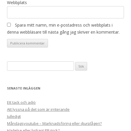
Webbplats
Spara mitt namn, min e-postadress och webbplats i
denna webbläsare till nästa gång jag skriver en kommentar.
Sök
efter:
SENASTE INLÄGGEN
Ett tack och adjö
Att lyssna på det som är irriterande
Julledigt
Måndagsyoutube – Marknadsföring eller djurplågeri?
Hädelse eller briljant PR-trick?