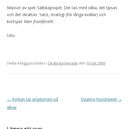
Massor av spel. Sällskapsspel. Det tas med olika, det tipsas
och det skrattas. Yatzi, strategi (för långa kvällar) och
kortspel. Men
framförallt
:
Uno.
Detta inlägg postades i
Okategoriserade
den
10 juli 2009
.
Inläggsnavigering
←
Kyrkan tar ungdomen på
Dagens hönötweet
→
allvar
Lämna ett svar