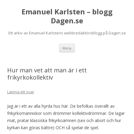
Emanuel Karlsten – blogg
Dagen.se
Ett arkiv av Emanuel Karlstens webbredaktörsblogg på Dagen.se
Hoppa
Meny
till
innehåll
Hur man vet att man är i ett
frikyrkokollektiv
Lämna ett svar
Jag är i ett av alla hyrda hus här. De befolkas överallt av
frikyrkomänniskor som drömmer kollektivdrömmar. De lagar
mat, pratar klassiska frikyrkoämnen (sex och abort och hur
kyrkan kan göras bättre) OCH så spelar de spel.