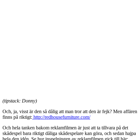
(tipstack: Donny)
Och, ja, visst är den så dålig att man tror att den är fejk? Men affären
finns på riktigt:
http://redhousefurniture.com/
Och hela tanken bakom reklamfilmen är just att ta tillvara på det
skådespel bara riktigt dåliga skådespelare kan göra, och sedan hajpa
hela den idén. Se hur inspelningen av reklamfilmen gick till här: