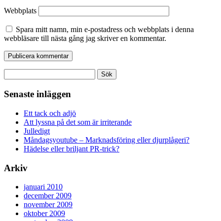
Webbplats
Spara mitt namn, min e-postadress och webbplats i denna
webbläsare till nästa gång jag skriver en kommentar.
Sök
efter:
Senaste inläggen
Ett tack och adjö
Att lyssna på det som är irriterande
Julledigt
Måndagsyoutube – Marknadsföring eller djurplågeri?
Hädelse eller briljant PR-trick?
Arkiv
januari 2010
december 2009
november 2009
oktober 2009