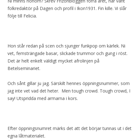
Ni minns honom? Skrev Frizonbloggen förra året, har varit
folkredaktör på Dagen och profil i Ikon1931. Fin kille. Vi slår
följe till Felicia.
Hon står redan på scen och sjunger funkpop om kärlek. Ni
vet, femsträngade basar, slickade trummor och gung i röst.
Det är helt enkelt väldigt mycket afrolinjen på
Betelseminariet.
Och sånt gillar ju jag. Särskilt hennes öppningsnummer, som
jag inte vet vad det heter. Men tough crowd. Tough crowd, I
say! Utspridda med armarna i kors.
Efter öppningsnumret märks det att det börjar tunnas ut i det
egna låtmaterialet.