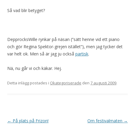
Så vad blir betyget?
DepprocksWille rynkar på näsan (”sätt henne vid ett piano
och gör Regina Spektor-grejen istället”), men jag tycker det
var helt ok. Men så är jag ju också
partisk
.
Nä, nu går vi och käkar. Hej.
Detta inlägg postades i
Okategoriserade
den
7 augusti 2009
.
Inläggsnavigering
←
På plats på Frizon!
Om festivalmaten
→