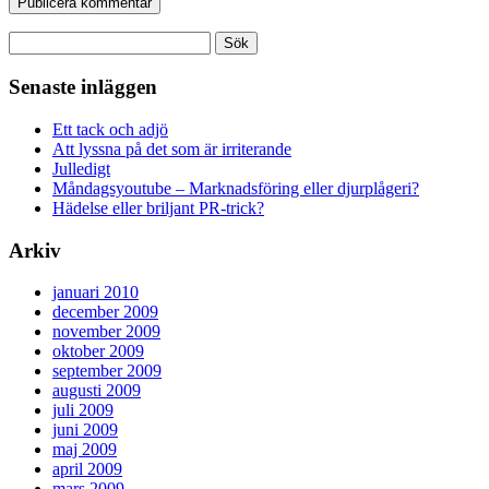
Sök
efter:
Senaste inläggen
Ett tack och adjö
Att lyssna på det som är irriterande
Julledigt
Måndagsyoutube – Marknadsföring eller djurplågeri?
Hädelse eller briljant PR-trick?
Arkiv
januari 2010
december 2009
november 2009
oktober 2009
september 2009
augusti 2009
juli 2009
juni 2009
maj 2009
april 2009
mars 2009