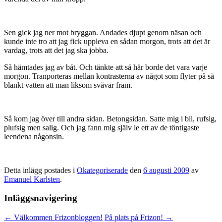
Sen gick jag ner mot bryggan. Andades djupt genom näsan och
kunde inte tro att jag fick uppleva en sådan morgon, trots att det är
vardag, trots att det jag ska jobba.
Så hämtades jag av båt. Och tänkte att så här borde det vara varje
morgon. Tranporteras mellan kontrasterna av något som flyter på så
blankt vatten att man liksom svävar fram.
Så kom jag över till andra sidan. Betongsidan. Satte mig i bil, rufsig,
plufsig men salig. Och jag fann mig själv le ett av de töntigaste
leendena någonsin.
Detta inlägg postades i
Okategoriserade
den
6 augusti 2009
av
Emanuel Karlsten
.
Inläggsnavigering
←
Välkommen Frizonbloggen!
På plats på Frizon!
→