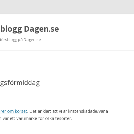
 blogg Dagen.se
ktörsblogg på Dagen.se
Hoppa
till
innehåll
dagsförmiddag
er om korset
. Det är klart att vi är kristenskadade/vana
ch var ett varumärke för olika tesorter.