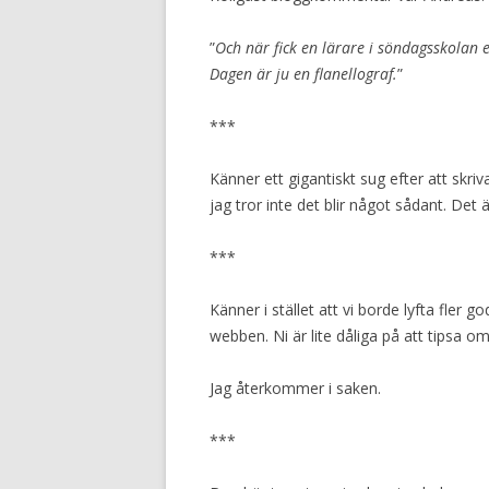
”
Och när fick en lärare i söndagsskolan et
Dagen är ju en flanellograf.
”
***
Känner ett gigantiskt sug efter att skri
jag tror inte det blir något sådant. Det 
***
Känner i stället att vi borde lyfta fler
webben. Ni är lite dåliga på att tipsa o
Jag återkommer i saken.
***