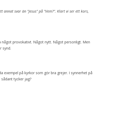
t annat svar än ”Jesus” på ”Vem?”. Klart vi ser ett kors,
va något provokativt. Något nytt. Något personligt. Men
är synd.
 goda exempel på kyrkor som gör bra grejer. I synnerhet på
m sådant tycker jag?