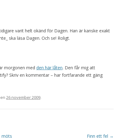
 tidigare varit helt okänd för Dagen. Han är kanske exakt
te_ ska läsa Dagen. Och se! Roligt.
n här morgonen med
den här låten
. Den får mig att
otify? Skriv en kommentar – har fortfarande ett gäng
en
26 november 2009
.
e möts
Finn ett fel
→