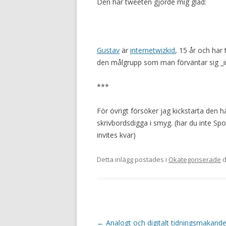
Den här tweeten gjorde mig glad:
Gustav
är
internetwizkid
, 15 år och har
den målgrupp som man förväntar sig _in
***
För övrigt försöker jag kickstarta de
skrivbordsdigga i smyg. (har du inte Sp
invites kvar)
Detta inlägg postades i
Okategoriserade
d
Inläggsnavigering
←
Analogt och digitalt tidningsmakand