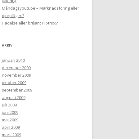
Julledigt
Måndagsyoutube – Marknadsföring eller
djurplågeri?
Hädelse eller briljant PR-trick?
ARKIV
januari 2010
december 2009
november 2009
oktober 2009
september 2009
augusti 2009
juli 2009
juni 2009
maj 2009
april 2009
mars 2009