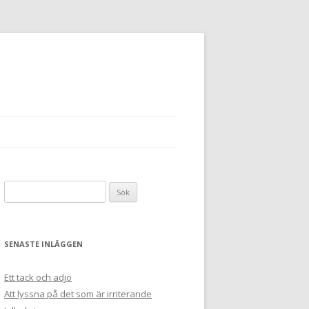
Sök
efter:
SENASTE INLÄGGEN
Ett tack och adjö
Att lyssna på det som är irriterande