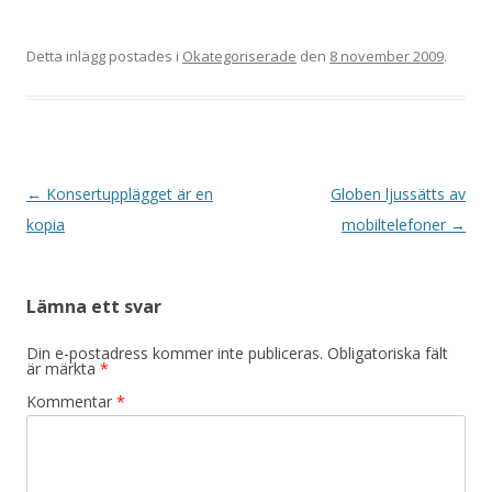
Detta inlägg postades i
Okategoriserade
den
8 november 2009
.
Inläggsnavigering
←
Konsertupplägget är en
Globen ljussätts av
kopia
mobiltelefoner
→
Lämna ett svar
Din e-postadress kommer inte publiceras.
Obligatoriska fält
är märkta
*
Kommentar
*