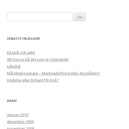
Sök
efter:
SENASTE INLÄGGEN
Ett tack och adjö
Att lyssna på det som är irriterande
Julledigt
Måndagsyoutube – Marknadsföring eller djurplågeri?
Hädelse eller briljant PR-trick?
ARKIV
januari 2010
december 2009
november 2009