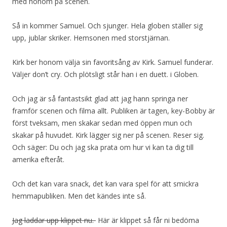
med honom på scenen.
Så in kommer Samuel. Och sjunger. Hela globen ställer sig
upp, jublar skriker. Hemsonen med storstjärnan.
Kirk ber honom välja sin favoritsång av Kirk. Samuel funderar.
Väljer don’t cry. Och plötsligt står han i en duett. i Globen.
Och jag är så fantastsikt glad att jag hann springa ner
framför scenen och filma allt. Publiken är tagen, key-Bobby är
först tveksam, men skakar sedan med öppen mun och
skakar på huvudet. Kirk lägger sig ner på scenen. Reser sig.
Och säger: Du och jag ska prata om hur vi kan ta dig till
amerika efteråt.
Och det kan vara snack, det kan vara spel för att smickra
hemmapubliken. Men det kändes inte så.
Jag laddar upp klippet nu.
Här är klippet så får ni bedöma