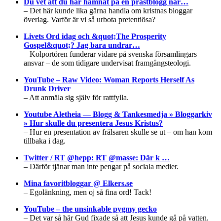
Du vet att du har hamnat på en prästblogg när…
– Det här kunde lika gärna handla om kristnas bloggar
överlag. Varför är vi så urbota pretentiösa?
Livets Ord idag och &quot;The Prosperity
Gospel&quot;? Jag bara undrar…
– Kolportören funderar vidare på svenska församlingars
ansvar – de som tidigare undervisat framgångsteologi.
YouTube – Raw Video: Woman Reports Herself As
Drunk Driver
– Att anmäla sig själv för rattfylla.
Youtube Aletheia — Blogg & Tankesmedja » Bloggarkiv
» Hur skulle du presentera Jesus Kristus?
– Hur en presentation av frälsaren skulle se ut – om han kom
tillbaka i dag.
Twitter / RT @hepp: RT @masse: Där k …
– Därför tjänar man inte pengar på sociala medier.
Mina favoritbloggar @ Elkers.se
– Egolänkning, men oj så fina ord! Tack!
YouTube – the unsinkable pygmy gecko
– Det var så här Gud fixade så att Jesus kunde gå på vatten.