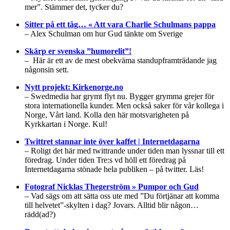
mer”. Stämmer det, tycker du?
Sitter på ett tåg… « Att vara Charlie Schulmans pappa
– Alex Schulman om hur Gud tänkte om Sverige
Skärp er svenska ”humorelit”!
– Här är ett av de mest obekväma standupframträdande jag
någonsin sett.
Nytt projekt: Kirkenorge.no
– Swedmedia har grymt flyt nu. Bygger grymma grejer för
stora internationella kunder. Men också saker för vår kollega i
Norge, Vårt land. Kolla den här motsvarigheten på
Kyrkkartan i Norge. Kul!
Twittret stannar inte över kaffet | Internetdagarna
– Roligt det här med twittrande under tiden man lyssnar till ett
föredrag. Under tiden Tre:s vd höll ett föredrag på
Internetdagarna stönade hela publiken – på twitter. Läs!
Fotograf Nicklas Thegerström » Pumpor och Gud
– Vad sägs om att sätta oss ute med ”Du förtjänar att komma
till helvetet”-skylten i dag? Jovars. Alltid blir någon…
rädd(ad?)