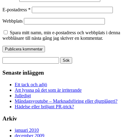
E-postadress
*
Webbplats
Spara mitt namn, min e-postadress och webbplats i denna
webbläsare till nästa gång jag skriver en kommentar.
Sök
efter:
Senaste inläggen
Ett tack och adjö
Att lyssna på det som är irriterande
Julledigt
Måndagsyoutube – Marknadsföring eller djurplågeri?
Hädelse eller briljant PR-trick?
Arkiv
januari 2010
december 2009