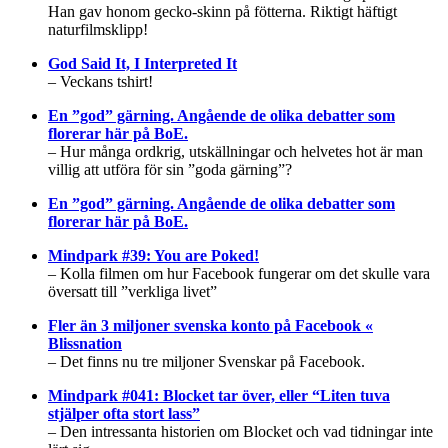
Han gav honom gecko-skinn på fötterna. Riktigt häftigt
naturfilmsklipp!
God Said It, I Interpreted It
– Veckans tshirt!
En ”god” gärning. Angående de olika debatter som
florerar här på BoE.
– Hur många ordkrig, utskällningar och helvetes hot är man
villig att utföra för sin ”goda gärning”?
En ”god” gärning. Angående de olika debatter som
florerar här på BoE.
Mindpark #39: You are Poked!
– Kolla filmen om hur Facebook fungerar om det skulle vara
översatt till ”verkliga livet”
Fler än 3 miljoner svenska konto på Facebook «
Blissnation
– Det finns nu tre miljoner Svenskar på Facebook.
Mindpark #041: Blocket tar över, eller “Liten tuva
stjälper ofta stort lass”
– Den intressanta historien om Blocket och vad tidningar inte