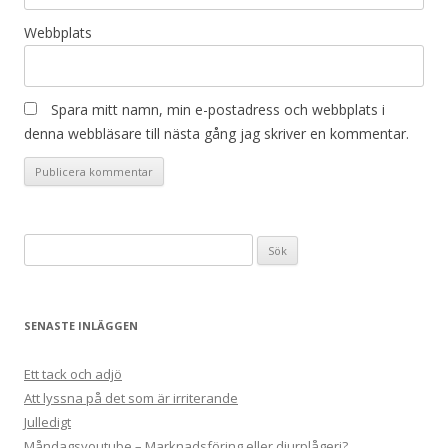
Webbplats
Spara mitt namn, min e-postadress och webbplats i
denna webbläsare till nästa gång jag skriver en kommentar.
Sök
efter:
SENASTE INLÄGGEN
Ett tack och adjö
Att lyssna på det som är irriterande
Julledigt
Måndagsyoutube – Marknadsföring eller djurplågeri?