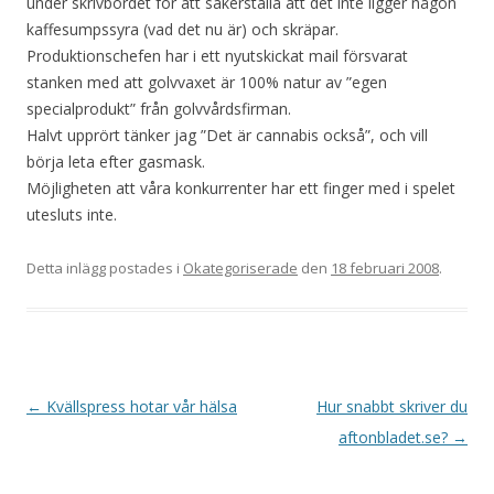
under skrivbordet för att säkerställa att det inte ligger någon
kaffesumpssyra (vad det nu är) och skräpar.
Produktionschefen har i ett nyutskickat mail försvarat
stanken med att golvvaxet är 100% natur av ”egen
specialprodukt” från golvvårdsfirman.
Halvt upprört tänker jag ”Det är cannabis också”, och vill
börja leta efter gasmask.
Möjligheten att våra konkurrenter har ett finger med i spelet
utesluts inte.
Detta inlägg postades i
Okategoriserade
den
18 februari 2008
.
Inläggsnavigering
←
Kvällspress hotar vår hälsa
Hur snabbt skriver du
aftonbladet.se?
→