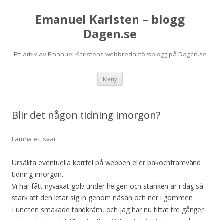
Emanuel Karlsten – blogg
Dagen.se
Ett arkiv av Emanuel Karlstens webbredaktörsblogg på Dagen.se
Hoppa
Meny
till
innehåll
Blir det någon tidning imorgon?
Lämna ett svar
Ursäkta eventuella korrfel på webben eller bakochframvänd
tidning imorgon.
Vi har fått nyvaxat golv under helgen och stanken är i dag så
stark att den letar sig in genom näsan och ner i gommen.
Lunchen smakade tandkräm, och jag har nu tittat tre gånger