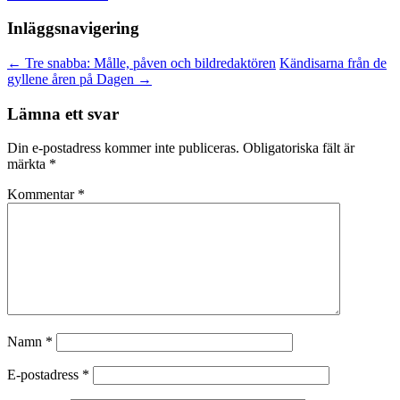
Inläggsnavigering
←
Tre snabba: Målle, påven och bildredaktören
Kändisarna från de
gyllene åren på Dagen
→
Lämna ett svar
Din e-postadress kommer inte publiceras.
Obligatoriska fält är
märkta
*
Kommentar
*
Namn
*
E-postadress
*