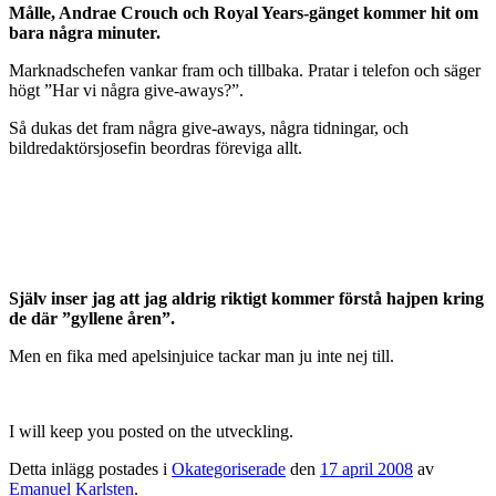
Målle, Andrae Crouch och Royal Years-gänget kommer hit om
bara några minuter.
Marknadschefen vankar fram och tillbaka. Pratar i telefon och säger
högt ”Har vi några give-aways?”.
Så dukas det fram några give-aways, några tidningar, och
bildredaktörsjosefin beordras föreviga allt.
Själv inser jag att jag aldrig riktigt kommer förstå hajpen kring
de där ”gyllene åren”.
Men en fika med apelsinjuice tackar man ju inte nej till.
I will keep you posted on the utveckling.
Detta inlägg postades i
Okategoriserade
den
17 april 2008
av
Emanuel Karlsten
.