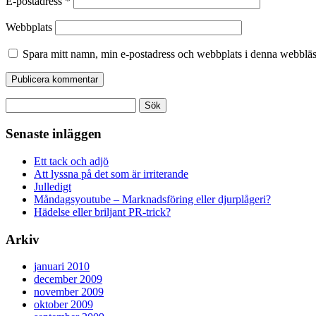
E-postadress
*
Webbplats
Spara mitt namn, min e-postadress och webbplats i denna webbläsa
Sök
efter:
Senaste inläggen
Ett tack och adjö
Att lyssna på det som är irriterande
Julledigt
Måndagsyoutube – Marknadsföring eller djurplågeri?
Hädelse eller briljant PR-trick?
Arkiv
januari 2010
december 2009
november 2009
oktober 2009