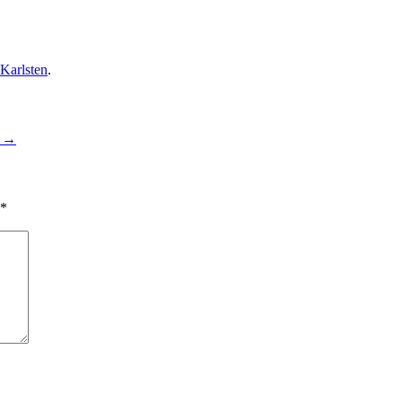
Karlsten
.
e
→
*