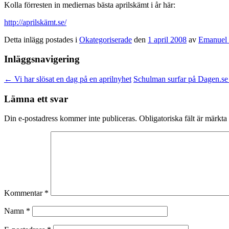
Kolla förresten in mediernas bästa aprilskämt i år här:
http://aprilskämt.se/
Detta inlägg postades i
Okategoriserade
den
1 april 2008
av
Emanuel 
Inläggsnavigering
←
Vi har slösat en dag på en aprilnyhet
Schulman surfar på Dagen.s
Lämna ett svar
Din e-postadress kommer inte publiceras.
Obligatoriska fält är märkta
Kommentar
*
Namn
*