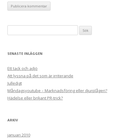
Sök
efter:
SENASTE INLÄGGEN
Ett tack och adjö
Att lyssna på det som är irriterande
Julledigt
Måndagsyoutube – Marknadsföring eller djurplågeri?
Hädelse eller briljant PR-trick?
ARKIV
januari 2010