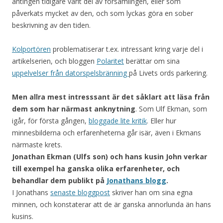
antingen tidigare varit del av församlingen, eller som
påverkats mycket av den, och som lyckas göra en sober
beskrivning av den tiden.
Kolportören
problematiserar t.ex. intressant kring varje del i
artikelserien, och bloggen
Polaritet
berättar om sina
uppelvelser från datorspelsbränning
på Livets ords parkering.
Men allra mest intresssant är det såklart att läsa från
dem som har närmast anknytning
. Som Ulf Ekman, som
igår, för första gången,
bloggade lite kritik
. Eller hur
minnesbilderna och erfarenheterna går isär, även i Ekmans
närmaste krets.
Jonathan Ekman (Ulfs son) och hans kusin John verkar
till exempel ha ganska olika erfarenheter, och
behandlar dem publikt på
Jonathans blogg
.
I Jonathans
senaste bloggpost
skriver han om sina egna
minnen, och konstaterar att de är ganska annorlunda än hans
kusins.