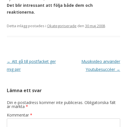
Det blir intressant att följa både dem och
reaktionerna.
Detta inlägg postades i
Okategoriserade
den
30 maj 2008
.
Inläggsnavigering
←
Att gå till postfacket ger
Musikvideo använder
mig pirr
Youtubesuccéer
→
Lämna ett svar
Din e-postadress kommer inte publiceras.
Obligatoriska fält
är märkta
*
Kommentar
*