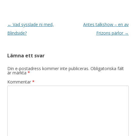
Inläggsnavigering
←
Vad sysslade ni med,
Antes talkshow – en av
Blindside?
Frizons pärlor
→
Lämna ett svar
Din e-postadress kommer inte publiceras.
Obligatoriska fält
är märkta
*
Kommentar
*