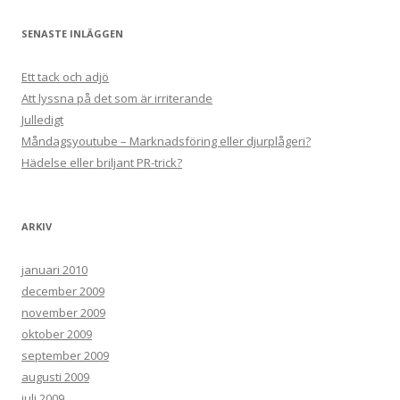
SENASTE INLÄGGEN
Ett tack och adjö
Att lyssna på det som är irriterande
Julledigt
Måndagsyoutube – Marknadsföring eller djurplågeri?
Hädelse eller briljant PR-trick?
ARKIV
januari 2010
december 2009
november 2009
oktober 2009
september 2009
augusti 2009
juli 2009