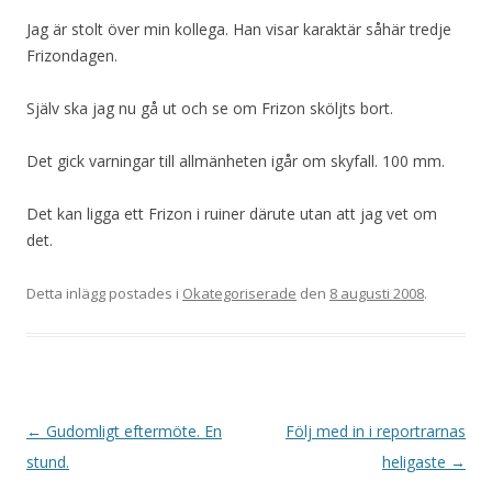
Jag är stolt över min kollega. Han visar karaktär såhär tredje
Frizondagen.
Själv ska jag nu gå ut och se om Frizon sköljts bort.
Det gick varningar till allmänheten igår om skyfall. 100 mm.
Det kan ligga ett Frizon i ruiner därute utan att jag vet om
det.
Detta inlägg postades i
Okategoriserade
den
8 augusti 2008
.
Inläggsnavigering
←
Gudomligt eftermöte. En
Följ med in i reportrarnas
stund.
heligaste
→