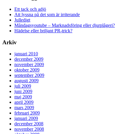
Ett tack och adjö
Att lyssna på det som är irriterande
Julledigt
Måndagsyoutube – Marknadsföring eller djurplågeri?
Hädelse eller briljant PR-trick?
Arkiv
januari 2010
december 2009
november 2009
oktober 2009
september 2009
augusti 2009
juli 2009
juni 2009
maj 2009
april 2009
mars 2009
februari 2009
januari 2009
december 2008
november 2008