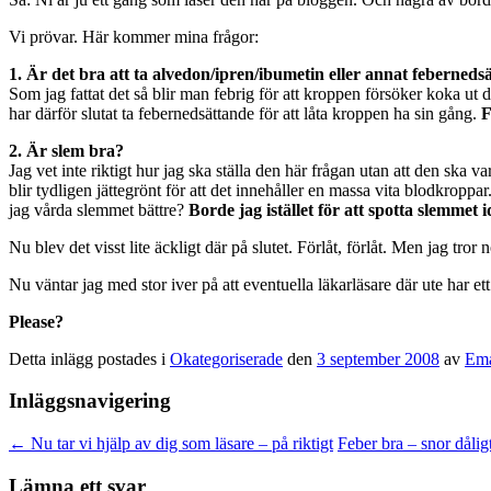
Vi prövar. Här kommer mina frågor:
1. Är det bra att ta alvedon/ipren/ibumetin eller annat feberne
Som jag fattat det så blir man febrig för att kroppen försöker koka ut 
har därför slutat ta febernedsättande för att låta kroppen ha sin gång.
F
2. Är slem bra?
Jag vet inte riktigt hur jag ska ställa den här frågan utan att den ska v
blir tydligen jättegrönt för att det innehåller en massa vita blodkroppa
jag vårda slemmet bättre?
Borde jag istället för att spotta slemmet i
Nu blev det visst lite äckligt där på slutet. Förlåt, förlåt. Men jag tror n
Nu väntar jag med stor iver på att eventuella läkarläsare där ute har ett
Please?
Detta inlägg postades i
Okategoriserade
den
3 september 2008
av
Ema
Inläggsnavigering
←
Nu tar vi hjälp av dig som läsare – på riktigt
Feber bra – snor dålig
Lämna ett svar