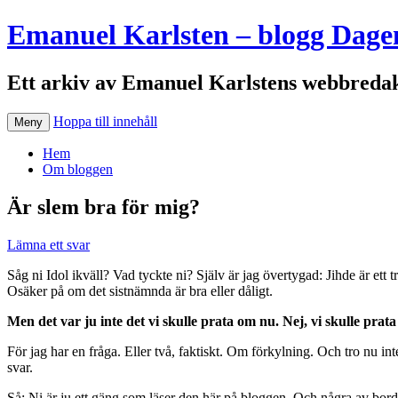
Emanuel Karlsten – blogg Dage
Ett arkiv av Emanuel Karlstens webbredak
Hoppa till innehåll
Meny
Hem
Om bloggen
Är slem bra för mig?
Lämna ett svar
Såg ni Idol ikväll? Vad tyckte ni? Själv är jag övertygad: Jihde är et
Osäker på om det sistnämnda är bra eller dåligt.
Men det var ju inte det vi skulle prata om nu. Nej, vi skulle prat
För jag har en fråga. Eller två, faktiskt. Om förkylning. Och tro nu inte a
svar.
Så: Ni är ju ett gäng som läser den här på bloggen. Och några av borde