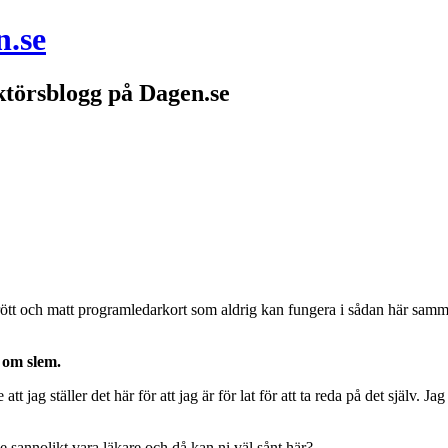
n.se
törsblogg på Dagen.se
t trött och matt programledarkort som aldrig kan fungera i sådan här sam
a om slem.
tt jag ställer det här för att jag är för lat för att ta reda på det själv. Ja
 sannolikt vara läkare och då kan ni väl sånt här?