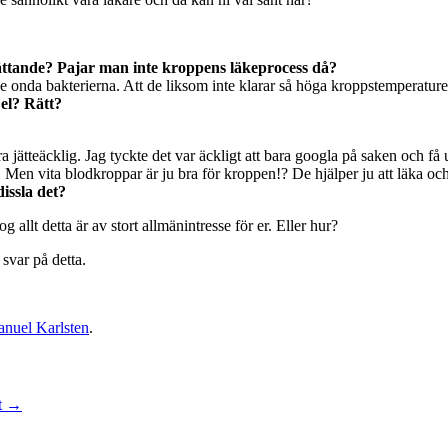
dsättande? Pajar man inte kroppens läkeprocess då?
de onda bakterierna. Att de liksom inte klarar så höga kroppstemperaturer
el? Rätt?
ara jätteäcklig. Jag tyckte det var äckligt att bara googla på saken och få
r. Men vita blodkroppar är ju bra för kroppen!? De hjälper ju att läka oc
dissla det?
og allt detta är av stort allmänintresse för er. Eller hur?
 svar på detta.
nuel Karlsten
.
t
→