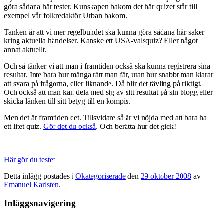
göra sådana här tester. Kunskapen bakom det här quizet står till
exempel vår folkredaktör Urban bakom.
Tanken är att vi mer regelbundet ska kunna göra sådana här saker
kring aktuella händelser. Kanske ett USA-valsquiz? Eller något
annat aktuellt.
Och så tänker vi att man i framtiden också ska kunna registrera sina
resultat. Inte bara hur många rätt man får, utan hur snabbt man klarar
att svara på frågorna, eller liknande. Då blir det tävling på riktigt.
Och också att man kan dela med sig av sitt resultat på sin blogg eller
skicka länken till sitt betyg till en kompis.
Men det är framtiden det. Tillsvidare så är vi nöjda med att bara ha
ett litet quiz.
Gör det du också
. Och berätta hur det gick!
Här gör du testet
Detta inlägg postades i
Okategoriserade
den
29 oktober 2008
av
Emanuel Karlsten
.
Inläggsnavigering