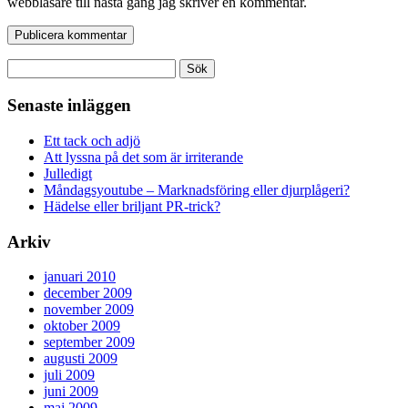
webbläsare till nästa gång jag skriver en kommentar.
Sök
efter:
Senaste inläggen
Ett tack och adjö
Att lyssna på det som är irriterande
Julledigt
Måndagsyoutube – Marknadsföring eller djurplågeri?
Hädelse eller briljant PR-trick?
Arkiv
januari 2010
december 2009
november 2009
oktober 2009
september 2009
augusti 2009
juli 2009
juni 2009
maj 2009