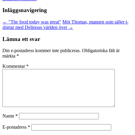
Inläggsnavigering
←
"The food today was great"
Möt Thomas, mannen som säljer t-
shirtar med Delirious världen över
→
Lämna ett svar
Din e-postadress kommer inte publiceras.
Obligatoriska fält är
märkta
*
Kommentar
*
Namn
*
E-postadress
*