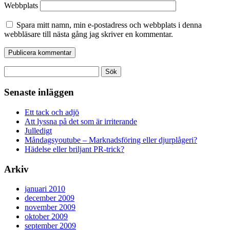
Webbplats
Spara mitt namn, min e-postadress och webbplats i denna
webbläsare till nästa gång jag skriver en kommentar.
Sök
efter:
Senaste inläggen
Ett tack och adjö
Att lyssna på det som är irriterande
Julledigt
Måndagsyoutube – Marknadsföring eller djurplågeri?
Hädelse eller briljant PR-trick?
Arkiv
januari 2010
december 2009
november 2009
oktober 2009
september 2009