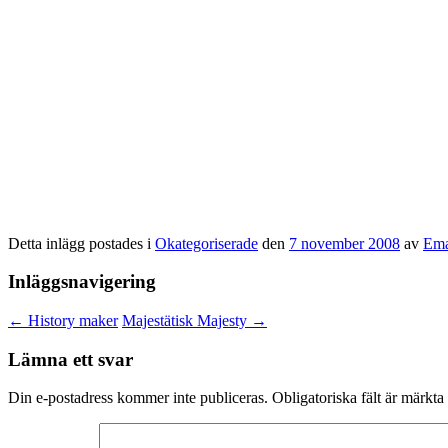
Detta inlägg postades i
Okategoriserade
den
7 november 2008
av
Ema
Inläggsnavigering
←
History maker
Majestätisk Majesty
→
Lämna ett svar
Din e-postadress kommer inte publiceras.
Obligatoriska fält är märkta