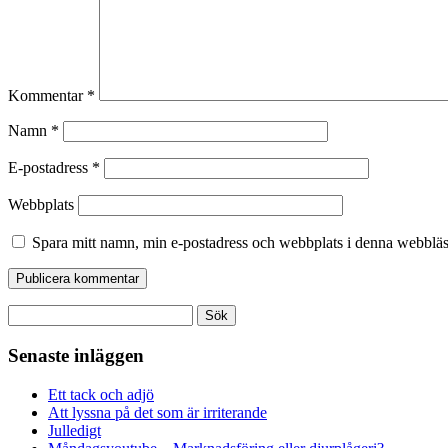
Kommentar
*
Namn
*
E-postadress
*
Webbplats
Spara mitt namn, min e-postadress och webbplats i denna webbläsa
Sök
efter:
Senaste inläggen
Ett tack och adjö
Att lyssna på det som är irriterande
Julledigt