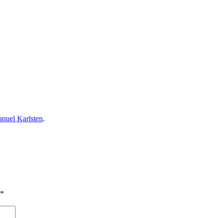
nuel Karlsten
.
*