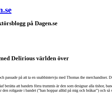
n.se
törsblogg på Dagen.se
med Delirious världen över
och passade på att ta en snabbintervju med Thomas the merchandiser. Det 
 iaf berätta att bandets förra trummis är den som designar alla tishor,
är den roligaste i bandet (”han hoppar alltid på mig och bråkar”) och s