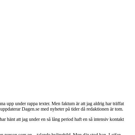
na upp under rappa texter. Men faktum är att jag aldrig har träffat
 uppdaterar Dagen.se med nyheter på tider då redaktionen är tom.
har hänt att jag under en så lång period haft en så intensiv kontakt
t på en person som en…talande bylinebild. Men där stod han. Leifan