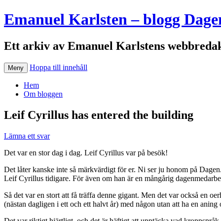
Emanuel Karlsten – blogg Dage
Ett arkiv av Emanuel Karlstens webbredak
Hoppa till innehåll
Meny
Hem
Om bloggen
Leif Cyrillus has entered the building
Lämna ett svar
Det var en stor dag i dag. Leif Cyrillus var på besök!
Det låter kanske inte så märkvärdigt för er. Ni ser ju honom på Dagen.
Leif Cyrillus tidigare. För även om han är en mångårig dagenmedarbet
Så det var en stort att få träffa denne gigant. Men det var också en oer
(nästan dagligen i ett och ett halvt år) med någon utan att ha en ani
Det var riktigt hjärtligt, och det är häftigt att upptäcka vad kroppspr