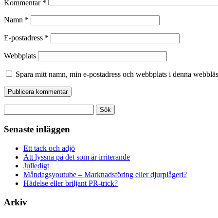
Kommentar
*
Namn
*
E-postadress
*
Webbplats
Spara mitt namn, min e-postadress och webbplats i denna webbläsa
Sök
efter:
Senaste inläggen
Ett tack och adjö
Att lyssna på det som är irriterande
Julledigt
Måndagsyoutube – Marknadsföring eller djurplågeri?
Hädelse eller briljant PR-trick?
Arkiv