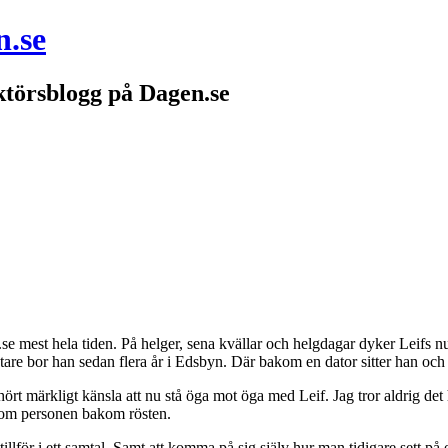
n.se
törsblogg på Dagen.se
se mest hela tiden. På helger, sena kvällar och helgdagar dyker Leifs nu
are bor han sedan flera år i Edsbyn. Där bakom en dator sitter han och
hört märkligt känsla att nu stå öga mot öga med Leif. Jag tror aldrig det 
ng om personen bakom rösten.
åk tillför i ett samtal. Samt att komma på sig själv hur man tidigare set