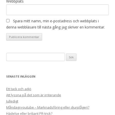
Webbplats
Spara mitt namn, min e-postadress och webbplats i
denna webbläsare till nästa gång jag skriver en kommentar.
Sök
efter:
SENASTE INLÄGGEN
Ett tack och adjö
Att lyssna på det som är irriterande
Julledigt
Måndagsyoutube – Marknadsföring eller djurplågeri?
Hädelse eller briljant PR-trick?