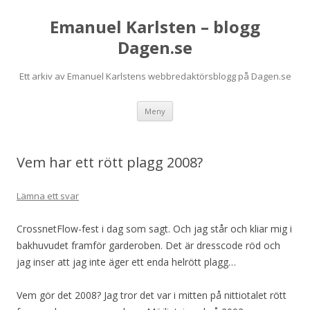
Emanuel Karlsten – blogg
Dagen.se
Ett arkiv av Emanuel Karlstens webbredaktörsblogg på Dagen.se
Hoppa
Meny
till
innehåll
Vem har ett rött plagg 2008?
Lämna ett svar
CrossnetFlow-fest i dag som sagt. Och jag står och kliar mig i
bakhuvudet framför garderoben. Det är dresscode röd och
jag inser att jag inte äger ett enda helrött plagg…
Vem gör det 2008? Jag tror det var i mitten på nittiotalet rött