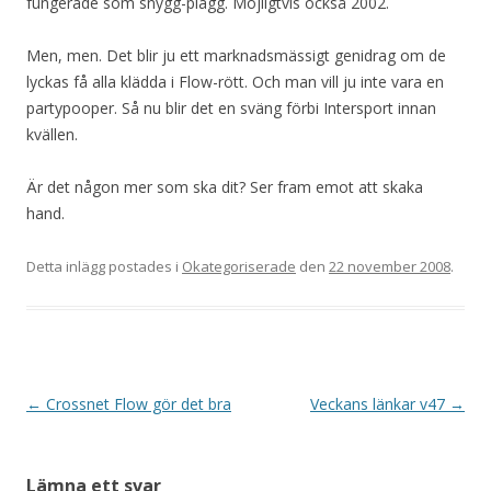
fungerade som snygg-plagg. Möjligtvis också 2002.
Men, men. Det blir ju ett marknadsmässigt genidrag om de
lyckas få alla klädda i Flow-rött. Och man vill ju inte vara en
partypooper. Så nu blir det en sväng förbi Intersport innan
kvällen.
Är det någon mer som ska dit? Ser fram emot att skaka
hand.
Detta inlägg postades i
Okategoriserade
den
22 november 2008
.
Inläggsnavigering
←
Crossnet Flow gör det bra
Veckans länkar v47
→
Lämna ett svar