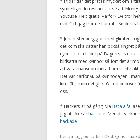
* I tider där det pratas mycket om arti
synnerligen intressant att se att Monty
Youtube. Helt gratis. Varför? De tror he
dvd. Och jag tror de har rätt. Se deras
* Johan Stenberg gör, med glimten i ög
det komiska sätter han också fingret på
nyheter och bilder på Dagen.se:s etta. J
bildsätta med kvinnor så fort det är mö
att vara mansdominerad om vi inte akti
Det var därför vi, på kvinnodagen i mar
inte lätt, men det gick. Och vi behöver 
oss.
* Hackers är på gång. Via
Beta alfa
läse
jag att Axe är
hackade
. Men de verkar i
hackade
.
Detta inlägg postades i
Okategoriserade
d