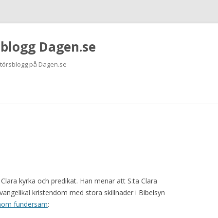
 blogg Dagen.se
ktörsblogg på Dagen.se
Hoppa
till
innehåll
 Clara kyrka och predikat. Han menar att S:ta Clara
angelikal kristendom med stora skillnader i Bibelsyn
nom fundersam
: