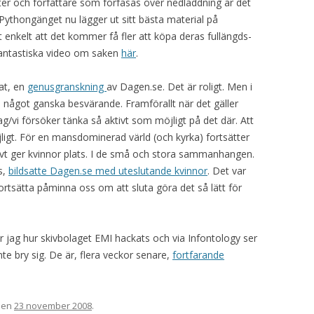
ster och författare som förfasas över nedladdning är det
 Pythongänget nu lägger ut sitt bästa material på
lt enkelt att det kommer få fler att köpa deras fullängds-
 fantastiska video om saken
här
.
at, en
genusgranskning
av Dagen.se. Det är roligt. Men i
 något ganska besvärande. Framförallt när det gäller
ag/vi försöker tänka så aktivt som möjligt på det där. Att
jligt. För en mansdominerad värld (och kyrka) fortsätter
vt ger kvinnor plats. I de små och stora sammanhangen.
s,
bildsatte Dagen.se med uteslutande kvinnor
. Det var
fortsätta påminna oss om att sluta göra det så lätt för
r jag hur skivbolaget EMI hackats och via Infontology ser
nte bry sig. De är, flera veckor senare,
fortfarande
en
23 november 2008
.