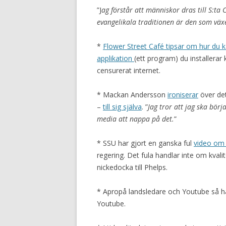
”J
ag förstår att människor dras till S:t
evangelikala traditionen är den som växe
*
Flower Street Café tipsar om hur du k
applikation
(ett program) du installerar
censurerat internet.
* Mackan Andersson
ironiserar
över det
–
till sig själva
. ”
Jag tror att jag ska börja
media att nappa på det.
”
* SSU har gjort en ganska ful
video om
regering. Det fula handlar inte om kvalit
nickedocka till Phelps.
* Apropå landsledare och Youtube så 
Youtube.