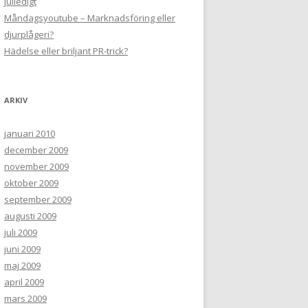
Julledigt
Måndagsyoutube – Marknadsföring eller
djurplågeri?
Hädelse eller briljant PR-trick?
ARKIV
januari 2010
december 2009
november 2009
oktober 2009
september 2009
augusti 2009
juli 2009
juni 2009
maj 2009
april 2009
mars 2009