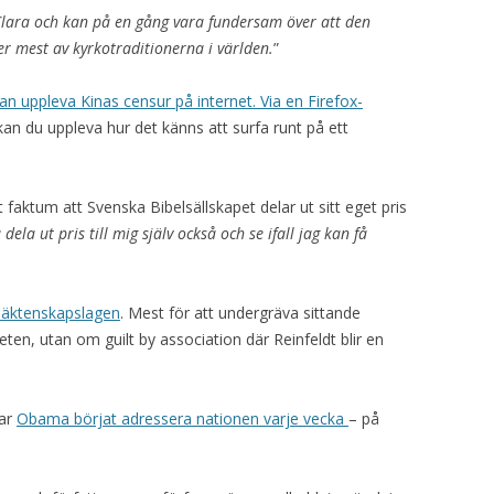
a Clara och kan på en gång vara fundersam över att den
r mest av kyrkotraditionerna i världen.
”
an uppleva Kinas censur på internet. Via en Firefox-
 kan du uppleva hur det känns att surfa runt på ett
 faktum att Svenska Bibelsällskapet delar ut sitt eget pris
 dela ut pris till mig själv också och se ifall jag kan få
 äktenskapslagen
. Mest för att undergräva sittande
eten, utan om guilt by association där Reinfeldt blir en
har
Obama börjat adressera nationen varje vecka
– på