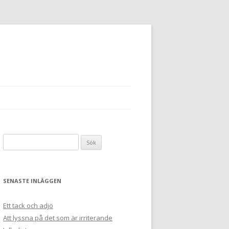
Sök
efter:
SENASTE INLÄGGEN
Ett tack och adjö
Att lyssna på det som är irriterande