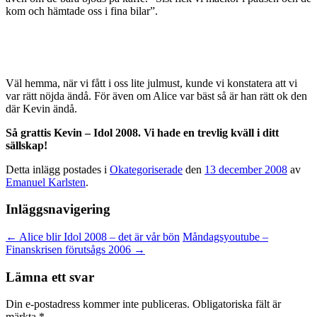
kom och hämtade oss i fina bilar”.
Väl hemma, när vi fått i oss lite julmust, kunde vi konstatera att vi
var rätt nöjda ändå. För även om Alice var bäst så är han rätt ok den
där Kevin ändå.
Så grattis Kevin – Idol 2008. Vi hade en trevlig kväll i ditt
sällskap!
Detta inlägg postades i
Okategoriserade
den
13 december 2008
av
Emanuel Karlsten
.
Inläggsnavigering
←
Alice blir Idol 2008 – det är vår bön
Måndagsyoutube –
Finanskrisen förutsågs 2006
→
Lämna ett svar
Din e-postadress kommer inte publiceras.
Obligatoriska fält är
märkta
*