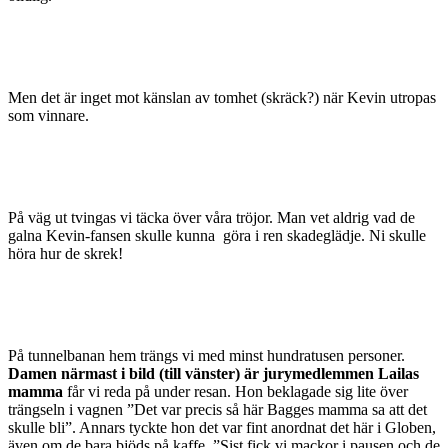
Men det är inget mot känslan av tomhet (skräck?) när Kevin utropas
som vinnare.
På väg ut tvingas vi täcka över våra tröjor. Man vet aldrig vad de
galna Kevin-fansen skulle kunna göra i ren skadeglädje. Ni skulle
höra hur de skrek!
På tunnelbanan hem trängs vi med minst hundratusen personer.
Damen närmast i bild (till vänster) är jurymedlemmen Lailas
mamma
får vi reda på under resan. Hon beklagade sig lite över
trängseln i vagnen ”Det var precis så här Bagges mamma sa att det
skulle bli”. Annars tyckte hon det var fint anordnat det här i Globen,
även om de bara bjöds på kaffe. ”Sist fick vi mackor i pausen och de