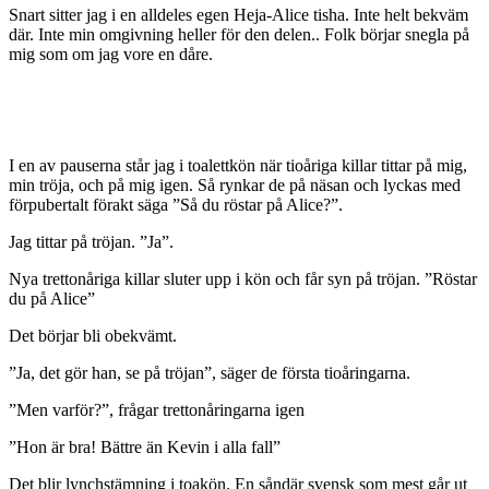
Snart sitter jag i en alldeles egen Heja-Alice tisha. Inte helt bekväm
där. Inte min omgivning heller för den delen.. Folk börjar snegla på
mig som om jag vore en dåre.
I en av pauserna står jag i toalettkön när tioåriga killar tittar på mig,
min tröja, och på mig igen. Så rynkar de på näsan och lyckas med
förpubertalt förakt säga ”Så du röstar på Alice?”.
Jag tittar på tröjan. ”Ja”.
Nya trettonåriga killar sluter upp i kön och får syn på tröjan. ”Röstar
du på Alice”
Det börjar bli obekvämt.
”Ja, det gör han, se på tröjan”, säger de första tioåringarna.
”Men varför?”, frågar trettonåringarna igen
”Hon är bra! Bättre än Kevin i alla fall”
Det blir lynchstämning i toakön. En såndär svensk som mest går ut