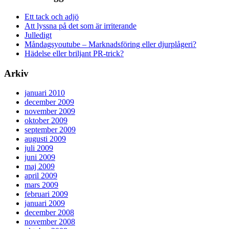
Ett tack och adjö
Att lyssna på det som är irriterande
Julledigt
Måndagsyoutube – Marknadsföring eller djurplågeri?
Hädelse eller briljant PR-trick?
Arkiv
januari 2010
december 2009
november 2009
oktober 2009
september 2009
augusti 2009
juli 2009
juni 2009
maj 2009
april 2009
mars 2009
februari 2009
januari 2009
december 2008
november 2008