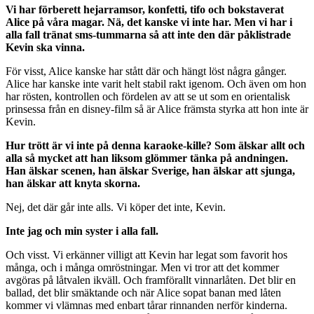
Vi har förberett hejarramsor, konfetti, tifo och bokstaverat
Alice på våra magar. Nä, det kanske vi inte har. Men vi har i
alla fall tränat sms-tummarna så att inte den där påklistrade
Kevin ska vinna.
För visst, Alice kanske har stått där och hängt löst några gånger.
Alice har kanske inte varit helt stabil rakt igenom. Och även om hon
har rösten, kontrollen och fördelen av att se ut som en orientalisk
prinsessa från en disney-film så är Alice främsta styrka att hon inte är
Kevin.
Hur trött är vi inte på denna karaoke-kille? Som älskar allt och
alla så mycket att han liksom glömmer tänka på andningen.
Han älskar scenen, han älskar Sverige, han älskar att sjunga,
han älskar att knyta skorna.
Nej, det där går inte alls. Vi köper det inte, Kevin.
Inte jag och min syster i alla fall.
Och visst. Vi erkänner villigt att Kevin har legat som favorit hos
många, och i många omröstningar. Men vi tror att det kommer
avgöras på låtvalen ikväll. Och framförallt vinnarlåten. Det blir en
ballad, det blir smäktande och när Alice sopat banan med låten
kommer vi vlämnas med enbart tårar rinnanden nerför kinderna.