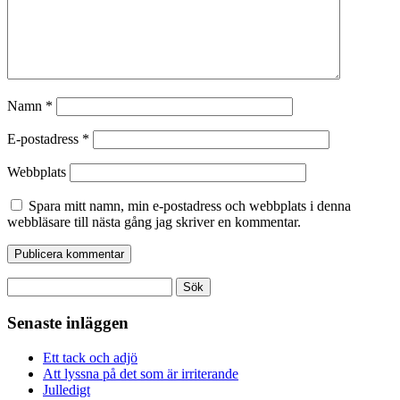
Namn
*
E-postadress
*
Webbplats
Spara mitt namn, min e-postadress och webbplats i denna
webbläsare till nästa gång jag skriver en kommentar.
Sök
efter:
Senaste inläggen
Ett tack och adjö
Att lyssna på det som är irriterande
Julledigt