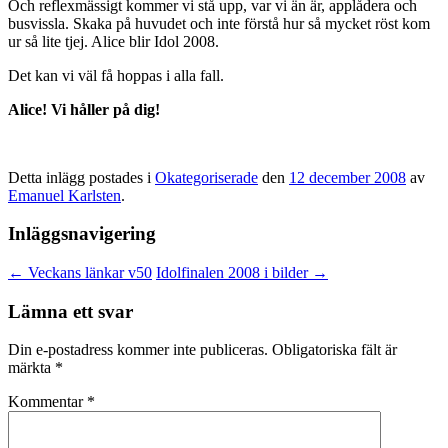
Och reflexmässigt kommer vi stå upp, var vi än är, applådera och
busvissla. Skaka på huvudet och inte förstå hur så mycket röst kom
ur så lite tjej. Alice blir Idol 2008.
Det kan vi väl få hoppas i alla fall.
Alice! Vi håller på dig!
Detta inlägg postades i
Okategoriserade
den
12 december 2008
av
Emanuel Karlsten
.
Inläggsnavigering
←
Veckans länkar v50
Idolfinalen 2008 i bilder
→
Lämna ett svar
Din e-postadress kommer inte publiceras.
Obligatoriska fält är
märkta
*
Kommentar
*