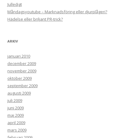
Julledigt
Måndagsyoutube – Marknadsföring eller djurplågeri?
Hädelse eller briljant PR-trick?
ARKIV
januari 2010
december 2009
november 2009
oktober 2009
september 2009
augusti 2009
juli 2009
juni 2009
maj 2009
april 2009
mars 2009
februari 2009