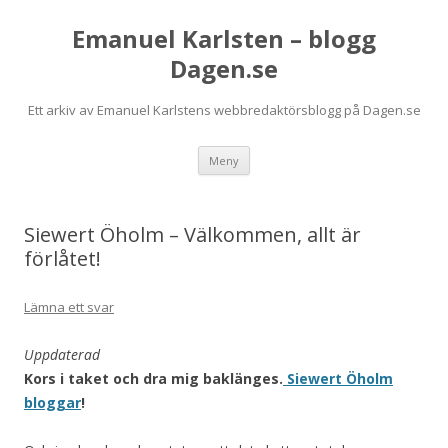
Emanuel Karlsten – blogg
Dagen.se
Ett arkiv av Emanuel Karlstens webbredaktörsblogg på Dagen.se
Hoppa
Meny
till
innehåll
Siewert Öholm – Välkommen, allt är
förlåtet!
Lämna ett svar
Uppdaterad
Kors i taket och dra mig baklänges.
Siewert Öholm
bloggar
!