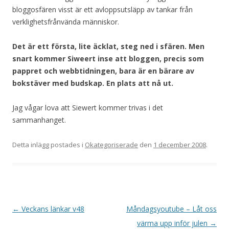
bloggosfären visst är ett avloppsutsläpp av tankar från
verklighetsfrånvända människor.
Det är ett första, lite äcklat, steg ned i sfären. Men
snart kommer Siweert inse att bloggen, precis som
pappret och webbtidningen, bara är en bärare av
bokstäver med budskap. En plats att nå ut.
Jag vågar lova att Siewert kommer trivas i det
sammanhanget.
Detta inlägg postades i
Okategoriserade
den
1 december 2008
.
Inläggsnavigering
←
Veckans länkar v48
Måndagsyoutube – Låt oss
värma upp inför julen
→