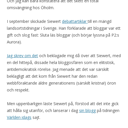
Och jag kan bara konstatera att det skett en total
omsvängning hos Öholm.
I september skickade Siewert
debattartiklar
till en mängd
landsortstidningar i Sverige. Han förklarade att bloggar var ett
gift och slog fast: Sluta läs bloggar (och börjar lyssna på P2:s
Aurora).
Jag skrev om det
och beklagade mig då över att Siewert, med
en del hittepå, dissade hela bloggosfären som en elitistisk,
antidemokratisk rörelse. Jag menade att det var särskilt
beklagligt att det kom från Siewert har den redan
webbföraktande äldre generationens (särskilt kristna!) öron
och respekt.
Men uppenbarligen läste Siewert på, förstod att det inte gick
att hålla sig utanför, och lanserar i dag
sin blogg
på tidningen
Världen idags
sajt.