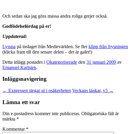
Och sedan ska jag göra massa andra roliga grejer också.
Godfödelselördag på er!
Uppdaterad:
Lyssna
på inslaget från Medievärlden. Se fler
klipp från frysningen
(klicka fram till den senare delen – det är galet!)
Detta inlägg postades i
Okategoriserade
den
31 januari 2009
av
Emanuel Karlsten
.
Inläggsnavigering
←
Expressen stegar ut i osäkerheten
Veckans länkar, v5
→
Lämna ett svar
Din e-postadress kommer inte publiceras.
Obligatoriska fält är
märkta
*
Kommentar
*