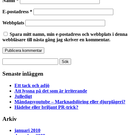
Namn
*
E-postadress
*
Webbplats
Spara mitt namn, min e-postadress och webbplats i denna
webbläsare till nästa gång jag skriver en kommentar.
Sök
efter:
Senaste inläggen
Ett tack och adjö
Att lyssna på det som är irriterande
Julledigt
Måndagsyoutube – Marknadsföring eller djurplågeri?
Hädelse eller briljant PR-trick?
Arkiv
januari 2010