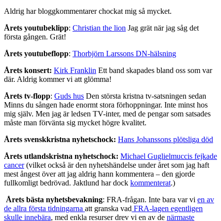
Aldrig har bloggkommentarer chockat mig så mycket.
Årets youtubeklipp
:
Christian the lion
Jag grät när jag såg det
första gången. Grät!
Årets youtubeflopp
:
Thorbjörn Larssons DN-hälsning
Årets konsert:
Kirk Franklin
Ett band skapades bland oss som var
där. Aldrig kommer vi att glömma!
Årets tv-flopp
:
Guds hus
Den största kristna tv-satsningen sedan
Minns du sången hade enormt stora förhoppningar. Inte minst hos
mig själv. Men jag är ledsen TV-inter, med de pengar som satsades
måste man förvänta sig mycket högre kvalitet.
Årets svenskkristna nyhetschock:
Hans Johanssons plötsliga död
Årets utlandskristna nyhetschock:
Michael Guglielmuccis fejkade
cancer
(vilket också är den nyhetshändelse under året som jag haft
mest ångest över att jag aldrig hann kommentera – den gjorde
fullkomligt bedrövad. Jaktlund har dock
kommenterat
.)
Årets bästa nyhetsbevakning
: FRA-frågan. Inte bara var vi
en av
de allra första tidningarna
att granska vad
FRA-lagen egentligen
skulle innebära
, med enkla resurser drev vi en av de
närmaste