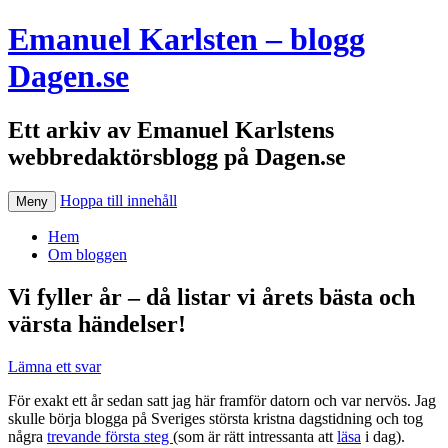
Emanuel Karlsten – blogg
Dagen.se
Ett arkiv av Emanuel Karlstens
webbredaktörsblogg på Dagen.se
Hoppa till innehåll
Meny
Hem
Om bloggen
Vi fyller år – då listar vi årets bästa och
värsta händelser!
Lämna ett svar
För exakt ett år sedan satt jag här framför datorn och var nervös. Jag
skulle börja blogga på Sveriges största kristna dagstidning och tog
några
trevande första steg
(som är rätt intressanta att
läsa
i dag).