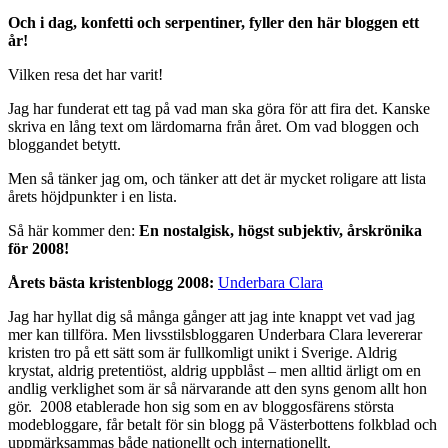
Och i dag, konfetti och serpentiner, fyller den här bloggen ett
år!
Vilken resa det har varit!
Jag har funderat ett tag på vad man ska göra för att fira det. Kanske
skriva en lång text om lärdomarna från året. Om vad bloggen och
bloggandet betytt.
Men så tänker jag om, och tänker att det är mycket roligare att lista
årets höjdpunkter i en lista.
Så här kommer den:
En nostalgisk, högst subjektiv, årskrönika
för 2008!
Årets bästa kristenblogg 2008:
Underbara Clara
Jag har hyllat dig så många gånger att jag inte knappt vet vad jag
mer kan tillföra. Men livsstilsbloggaren Underbara Clara levererar
kristen tro på ett sätt som är fullkomligt unikt i Sverige. Aldrig
krystat, aldrig pretentiöst, aldrig uppblåst – men alltid ärligt om en
andlig verklighet som är så närvarande att den syns genom allt hon
gör. 2008 etablerade hon sig som en av bloggosfärens största
modebloggare, får betalt för sin blogg på Västerbottens folkblad och
uppmärksammas både nationellt och internationellt.