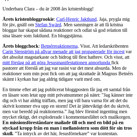
Underbara Clara – du är 2008 års kristenblogg!
Årets kristenbloggrookie
:
Carl-Henric Jaktlund
. Jaja, prygla mig
för jäv, gnäll om
Stefan Swärd
. Men sanningen är att få kristna
bloggar har skapat sådana reaktioner och odlat så god relation till
sina läsare som Jaktlund. En bloggstjärna.
Årets bloggchock
:
Betnérreaktionerna
. Visst. Att ledarskribenten
Carin Stenström på allvar menade att jag propagerade för incest
var
det absolut magstarkaste och bidrog till flest hatbrev. Och visst, att
mitt förslag på att göra Jesusmanifestationen annorlunda
fick
pastorer att föreslå att jag var rasist var det mest absurda. Men de
reaktioner som min post fick om att jag skrattade åt Magnus Betnérs
skämt i kyrkan har jag aldrig tidigare varit med om.
En timme efter att jag publicerat bloggposten får jag ett samtal från
en läsare som letat upp mitt privatnummer på nätet: ”Jag känner inte
dig och vi har aldtig träffats, men jag vill bara varna för att det du
skrivit kommer riva upp en storm! Det är jätteviktigt det du skrivit,
men var beredd på reaktionerna.” Jag blev förstod ingenting men
mycket riktigt, det exploderade i kommentarsfältet och mailkorgen.
En missionsföreståndare mailade till och med en bild på en
styckad kropp från en man i mellanöstern som dött för sin tros
skull.
”Ta intryck av det här, Jesusförnekare” var kontentan.