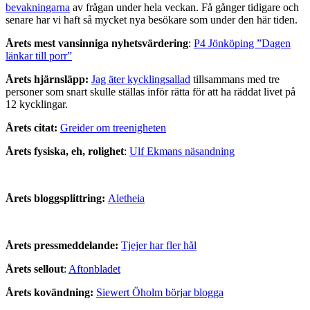
bevakningarna
av frågan under hela veckan. Få gånger tidigare och
senare har vi haft så mycket nya besökare som under den här tiden.
Årets mest vansinniga nyhetsvärdering
:
P4 Jönköping ”Dagen
länkar till porr”
Årets hjärnsläpp:
Jag äter kycklingsallad
tillsammans med tre
personer som snart skulle ställas inför rätta för att ha räddat livet på
12 kycklingar.
Årets citat:
Greider om treenigheten
Årets fysiska, eh, rolighet
:
Ulf Ekmans näsandning
Årets bloggsplittring:
Aletheia
Årets pressmeddelande:
Tjejer har fler hål
Årets sellout
:
Aftonbladet
Årets kovändning:
Siewert Öholm börjar blogga