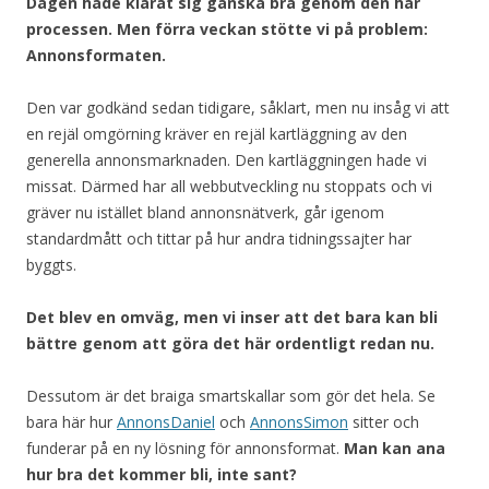
Dagen hade klarat sig ganska bra genom den här
processen. Men förra veckan stötte vi på problem:
Annonsformaten.
Den var godkänd sedan tidigare, såklart, men nu insåg vi att
en rejäl omgörning kräver en rejäl kartläggning av den
generella annonsmarknaden. Den kartläggningen hade vi
missat. Därmed har all webbutveckling nu stoppats och vi
gräver nu istället bland annonsnätverk, går igenom
standardmått och tittar på hur andra tidningssajter har
byggts.
Det blev en omväg, men vi inser att det bara kan bli
bättre genom att göra det här ordentligt redan nu.
Dessutom är det braiga smartskallar som gör det hela. Se
bara här hur
AnnonsDaniel
och
AnnonsSimon
sitter och
funderar på en ny lösning för annonsformat.
Man kan ana
hur bra det kommer bli, inte sant?