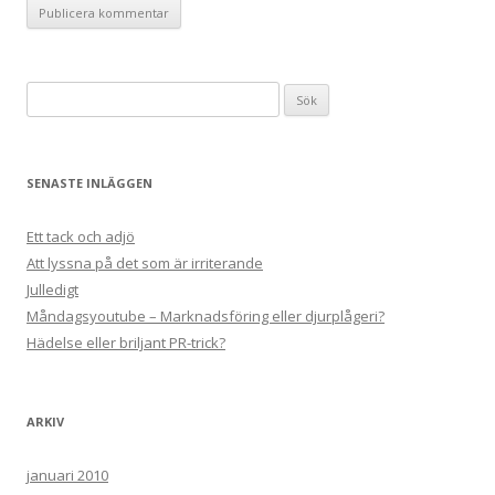
Sök
efter:
SENASTE INLÄGGEN
Ett tack och adjö
Att lyssna på det som är irriterande
Julledigt
Måndagsyoutube – Marknadsföring eller djurplågeri?
Hädelse eller briljant PR-trick?
ARKIV
januari 2010