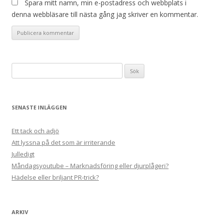
Spara mitt namn, min e-postadress och webbplats i
denna webbläsare till nästa gång jag skriver en kommentar.
Sök
efter:
SENASTE INLÄGGEN
Ett tack och adjö
Att lyssna på det som är irriterande
Julledigt
Måndagsyoutube – Marknadsföring eller djurplågeri?
Hädelse eller briljant PR-trick?
ARKIV